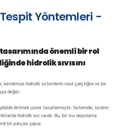
 Tespit Yöntemleri -
 tasarımında önemli bir rol
iğinde hidrolik sıvısını
endimize hidrolik sistemlerin nasıl çalıştığını ve bir
maya değer.
 şekilde iletmek üzere tasarlanmıştır.
Sistemde, sistem
iktarda hidrolik sıvı vardır.
Bu, bir sıvı depolama
mli bir parçası yapar.