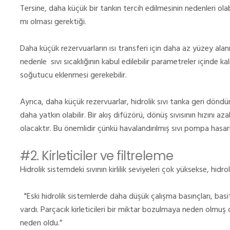
Tersine, daha küçük bir tankın tercih edilmesinin nedenleri ola
mı olması gerektiği.
Daha küçük rezervuarların ısı transferi için daha az yüzey alan
nedenle
sıvı sıcaklığının kabul edilebilir parametreler içinde 
soğutucu
eklenmesi gerekebilir.
Ayrıca, daha küçük rezervuarlar, hidrolik sıvı tanka geri dön
daha yatkın olabilir.
Bir akış difüzörü, dönüş sıvısının hızını a
olacaktır.
Bu önemlidir çünkü havalandırılmış sıvı pompa hasarı
#2.
Kirleticiler ve filtreleme
Hidrolik sistemdeki sıvının kirlilik seviyeleri çok yüksekse, hidro
"Eski hidrolik sistemlerde daha düşük çalışma basınçları, basit 
vardı. Parçacık kirleticileri bir miktar bozulmaya neden olmuş ol
neden oldu.”