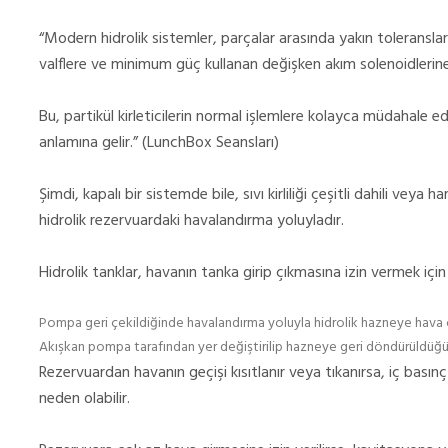
“Modern hidrolik sistemler, parçalar arasında yakın toleransla
valflere ve minimum güç kullanan değişken akım solenoidlerine
Bu, partikül kirleticilerin normal işlemlere kolayca müdahale e
anlamına gelir.”
(LunchBox Seansları)
Şimdi, kapalı bir sistemde bile, sıvı kirliliği çeşitli dahili veya
hidrolik rezervuardaki havalandırma yoluyladır.
Hidrolik tanklar, havanın tanka girip çıkmasına izin vermek için
Pompa geri çekildiğinde havalandırma yoluyla hidrolik hazneye hava çekili
Akışkan pompa tarafından yer değiştirilip hazneye geri döndürüldüğün
Rezervuardan havanın geçişi kısıtlanır veya tıkanırsa, iç basınç 
neden olabilir.