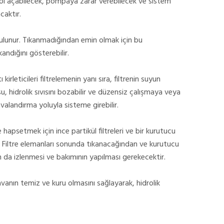
 yol açabilecek, pompaya zarar verebilecek ve sistem
caktır.
ulunur.
Tıkanmadığından emin olmak için bu
andığını gösterebilir.
ı kirleticileri filtrelemenin yanı sıra, filtrenin suyun
su, hidrolik sıvısını bozabilir ve düzensiz çalışmaya veya
alandırma yoluyla sisteme girebilir.
psetmek için ince partikül filtreleri ve bir kurutucu
Filtre elemanları sonunda tıkanacağından ve kurutucu
 da izlenmesi ve bakımının yapılması gerekecektir.
vanın temiz ve kuru olmasını sağlayarak, hidrolik