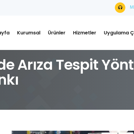
Mü
ayfa
Kurumsal
Ürünler
Hizmetler
Uygulama Ç
de Arıza Tespit Yönt
nkı