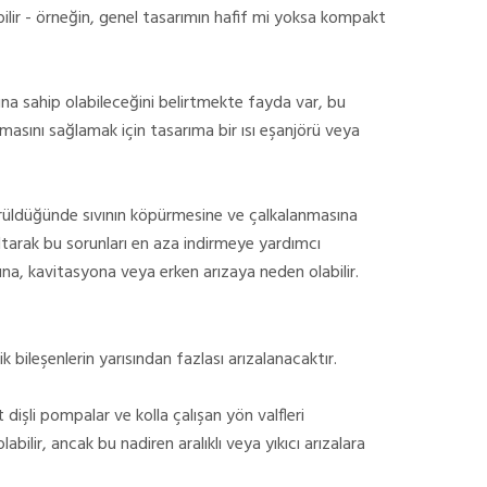
bilir - örneğin, genel tasarımın hafif mi yoksa kompakt
ına sahip olabileceğini belirtmekte fayda var, bu
kalmasını sağlamak için tasarıma
bir
ısı eşanjörü veya
dürüldüğünde sıvının köpürmesine ve çalkalanmasına
zaltarak bu sorunları en aza indirmeye yardımcı
na, kavitasyona veya erken arızaya neden olabilir.
lik bileşenlerin yarısından fazlası arızalanacaktır.
dişli pompalar ve kolla çalışan yön valfleri
abilir, ancak bu nadiren aralıklı veya yıkıcı arızalara