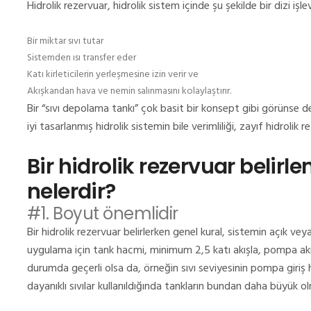
Hidrolik rezervuar, hidrolik sistem içinde şu şekilde bir dizi işlev
Bir miktar sıvı tutar
Sistemden ısı transfer eder
Katı kirleticilerin yerleşmesine izin verir ve
Akışkandan hava ve nemin salınmasını kolaylaştırır.
Bir “sıvı depolama tankı” çok basit bir konsept gibi görünse d
iyi tasarlanmış hidrolik sistemin bile verimliliği, zayıf hidrolik 
Bir hidrolik rezervuar belirl
nelerdir?
#1.
Boyut önemlidir
Bir hidrolik rezervuar belirlerken genel kural, sistemin açık vey
uygulama için tank hacmi, minimum 2,5 katı akışla, pompa akışın
durumda geçerli olsa da, örneğin sıvı seviyesinin pompa giriş
dayanıklı sıvılar kullanıldığında tankların bundan daha büyük o