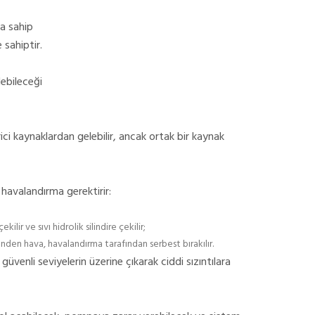
ra sahip
 sahiptir.
debileceği
 harici kaynaklardan gelebilir, ancak ortak bir kaynak
 havalandırma gerektirir:
r ve sıvı hidrolik silindire çekilir;
den hava, havalandırma tarafından serbest bırakılır.
güvenli seviyelerin üzerine çıkarak ciddi sızıntılara