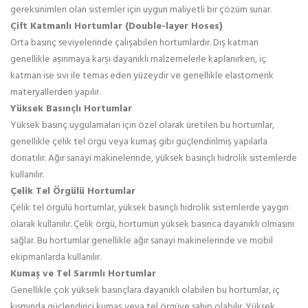
gereksinimleri olan sistemler için uygun maliyetli bir çözüm sunar.
Çift Katmanlı Hortumlar (Double-layer Hoses)
Orta basınç seviyelerinde çalışabilen hortumlardır. Dış katman
genellikle aşınmaya karşı dayanıklı malzemelerle kaplanırken, iç
katman ise sıvı ile temas eden yüzeydir ve genellikle elastomerik
materyallerden yapılır.
Yüksek Basınçlı Hortumlar
Yüksek basınç uygulamaları için özel olarak üretilen bu hortumlar,
genellikle çelik tel örgü veya kumaş gibi güçlendirilmiş yapılarla
donatılır. Ağır sanayi makinelerinde, yüksek basınçlı hidrolik sistemlerde
kullanılır.
Çelik Tel Örgülü Hortumlar
Çelik tel örgülü hortumlar, yüksek basınçlı hidrolik sistemlerde yaygın
olarak kullanılır. Çelik örgü, hortumun yüksek basınca dayanıklı olmasını
sağlar. Bu hortumlar genellikle ağır sanayi makinelerinde ve mobil
ekipmanlarda kullanılır.
Kumaş ve Tel Sarımlı Hortumlar
Genellikle çok yüksek basınçlara dayanıklı olabilen bu hortumlar, iç
kısmında güçlendirici kumaş veya tel örgüye sahip olabilir. Yüksek