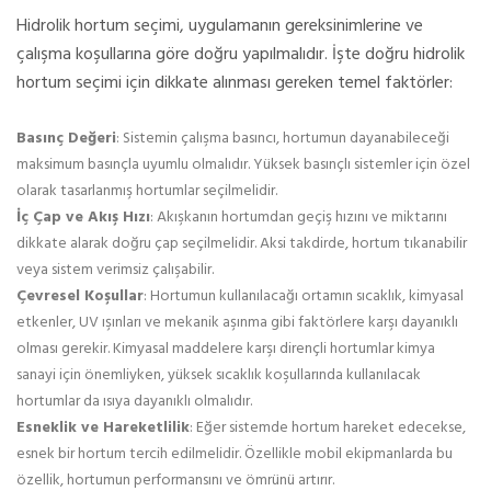
Hidrolik hortum seçimi, uygulamanın gereksinimlerine ve
çalışma koşullarına göre doğru yapılmalıdır. İşte doğru hidrolik
hortum seçimi için dikkate alınması gereken temel faktörler:
Basınç Değeri
: Sistemin çalışma basıncı, hortumun dayanabileceği
maksimum basınçla uyumlu olmalıdır. Yüksek basınçlı sistemler için özel
olarak tasarlanmış hortumlar seçilmelidir.
İç Çap ve Akış Hızı
: Akışkanın hortumdan geçiş hızını ve miktarını
dikkate alarak doğru çap seçilmelidir. Aksi takdirde, hortum tıkanabilir
veya sistem verimsiz çalışabilir.
Çevresel Koşullar
: Hortumun kullanılacağı ortamın sıcaklık, kimyasal
etkenler, UV ışınları ve mekanik aşınma gibi faktörlere karşı dayanıklı
olması gerekir. Kimyasal maddelere karşı dirençli hortumlar kimya
sanayi için önemliyken, yüksek sıcaklık koşullarında kullanılacak
hortumlar da ısıya dayanıklı olmalıdır.
Esneklik ve Hareketlilik
: Eğer sistemde hortum hareket edecekse,
esnek bir hortum tercih edilmelidir. Özellikle mobil ekipmanlarda bu
özellik, hortumun performansını ve ömrünü artırır.