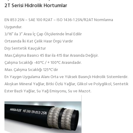
2T Serisi Hidrolik Hortumlar
EN 853 2SN – SAE 100 R2AT – ISO 1436-1 2SN/R2AT Normlarına
Uygundur.
3/16” ila 3” Arası İç Çap Ölçülerinde İmal Edilir
Ortasında İki Kat Çelik Hasır Örgü Vardır
Dışı Sentetik Kauçuktur
Max.Çalışma Basıncı 45 Bar ila 415 Bar Arasında Değişir.
Çalışma Sıcaklığı -40°C / + 100°C Arasındadır.
Max. Çalışma Sıcaklığı 125°C’dir
En Yaygın Uygulama Alanı Orta ve Yüksek Basınçlı Hidrolik Sistemlerdir.
Akışkan Mineral Yağlar, Bitki Özlü Yağlar, Glikol ve Polyglikol, Sentetik
Ester Bazlı Yağlar, Su Yağ Emisyonu, Su ve Mazot.