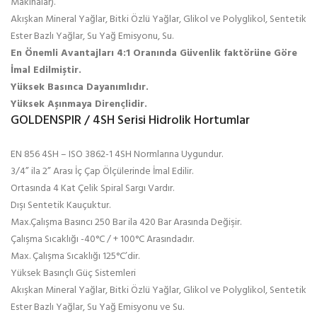
Makinalar).
Akışkan Mineral Yağlar, Bitki Özlü Yağlar, Glikol ve Polyglikol, Sentetik
Ester Bazlı Yağlar, Su Yağ Emisyonu, Su.
En Önemli Avantajları 4:1 Oranında Güvenlik faktörüne Göre
İmal Edilmiştir.
Yüksek Basınca Dayanımlıdır.
Yüksek Aşınmaya Dirençlidir.
GOLDENSPIR / 4SH Serisi Hidrolik Hortumlar
EN 856 4SH – ISO 3862-1 4SH Normlarına Uygundur.
3/4” ila 2” Arası İç Çap Ölçülerinde İmal Edilir.
Ortasında 4 Kat Çelik Spiral Sargı Vardır.
Dışı Sentetik Kauçuktur.
Max.Çalışma Basıncı 250 Bar ila 420 Bar Arasında Değişir.
Çalışma Sıcaklığı -40°C / + 100°C Arasındadır.
Max. Çalışma Sıcaklığı 125°C’dir.
Yüksek Basınçlı Güç Sistemleri
Akışkan Mineral Yağlar, Bitki Özlü Yağlar, Glikol ve Polyglikol, Sentetik
Ester Bazlı Yağlar, Su Yağ Emisyonu ve Su.