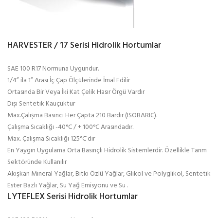
HARVESTER / 17 Serisi Hidrolik Hortumlar
SAE 100 R17 Normuna Uygundur.
1/4” ila 1” Arası İç Çap Ölçülerinde İmal Edilir
Ortasında Bir Veya İki Kat Çelik Hasır Örgü Vardır
Dışı Sentetik Kauçuktur
Max.Çalışma Basıncı Her Çapta 210 Bardır (ISOBARIC).
Çalışma Sıcaklığı -40°C / + 100°C Arasındadır.
Max. Çalışma Sıcaklığı 125°C’dir
En Yaygın Uygulama Orta Basınçlı Hidrolik Sistemlerdir. Özellikle Tarım
Sektöründe Kullanılır
Akışkan Mineral Yağlar, Bitki Özlü Yağlar, Glikol ve Polyglikol, Sentetik
Ester Bazlı Yağlar, Su Yağ Emisyonu ve Su .
LYTEFLEX Serisi Hidrolik Hortumlar