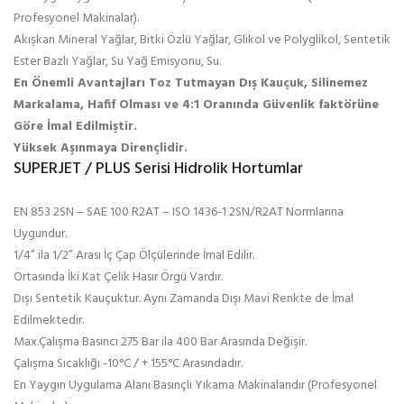
Profesyonel Makinalar).
Akışkan Mineral Yağlar, Bitki Özlü Yağlar, Glikol ve Polyglikol, Sentetik
Ester Bazlı Yağlar, Su Yağ Emisyonu, Su.
En Önemli Avantajları Toz Tutmayan Dış Kauçuk, Silinemez
Markalama, Hafif Olması ve 4:1 Oranında Güvenlik faktörüne
Göre İmal Edilmiştir.
Yüksek Aşınmaya Dirençlidir.
SUPERJET / PLUS Serisi Hidrolik Hortumlar
EN 853 2SN – SAE 100 R2AT – ISO 1436-1 2SN/R2AT Normlarına
Uygundur.
1/4” ila 1/2” Arası İç Çap Ölçülerinde İmal Edilir.
Ortasında İki Kat Çelik Hasır Örgü Vardır.
Dışı Sentetik Kauçuktur. Aynı Zamanda Dışı Mavi Renkte de İmal
Edilmektedir.
Max.Çalışma Basıncı 275 Bar ila 400 Bar Arasında Değişir.
Çalışma Sıcaklığı -10°C / + 155°C Arasındadır.
En Yaygın Uygulama Alanı Basınçlı Yıkama Makinalarıdır (Profesyonel