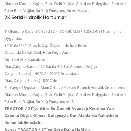
Akışkan Mineral Yağlar, Bitki Özlü Yağlar, Glikol ve Polyglikol, Sentetik
Ester Bazlı Yağlar, Su Yağ Emisyonu, Su ve Mazot.
2K Serisi Hidrolik Hortumlar
1” Ölçüsüne Kadar EN 857 2SC – ISO/DIS 12237-1 2SC DN31 Normlarına
Uygundur.
3/16” ila 1 1/4” Arası İç Çap Ölçülerinde İmal Edilir
Ortasında İki Kat Çelik Hasır Örgü Vardır
Dışı Sentetik Kauçuktur
Max.Çalışma Basıncı 125 Bar ila 415 Bar Arasında Değişir.
Çalışma Sıcaklığı -40°C / + 100°C Arasındadır.
Max. Çalışma Sıcaklığı 125°C’dir
En Yaygın Uygulama Alanı Orta ve Yüksek Basınçlı Hidrolik Sistemlerdir.
Akışkan Mineral Yağlar, Bitki Özlü Yağlar, Glikol ve Polyglikol, Sentetik
Ester Bazlı Yağlar, Su Yağ Emisyonu ve Su.
TRACTOR / 2T’ye Göre En Önemli Avantajı Kıvrılma Yarı
Çapının Düşük Olması Dolayısıyla Dar Alanlarda Rahatlıkla
Kullanılabilmesidir.
Ayrıca TRACTOR / 2T’ye Göre Daha Hafiftir.