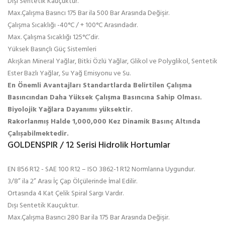
Dışı Sentetik Kauçuktur.
Max.Çalışma Basıncı 175 Bar ila 500 Bar Arasında Değişir.
Çalışma Sıcaklığı -40°C / + 100°C Arasındadır.
Max. Çalışma Sıcaklığı 125°C’dir.
Yüksek Basınçlı Güç Sistemleri
Akışkan Mineral Yağlar, Bitki Özlü Yağlar, Glikol ve Polyglikol, Sentetik
Ester Bazlı Yağlar, Su Yağ Emisyonu ve Su.
En Önemli Avantajları Standartlarda Belirtilen Çalışma
Basıncından Daha Yüksek Çalışma Basıncına Sahip Olması.
Biyolojik Yağlara Dayanımı yüksektir.
Rakorlanmış
Halde 1,000,000 Kez Dinamik Basınç Altında
Çalışabilmektedir.
GOLDENSPIR / 12 Serisi Hidrolik Hortumlar
EN 856 R12 - SAE 100 R12 – ISO 3862-1 R12 Normlarına Uygundur.
3/8” ila 2” Arası İç Çap Ölçülerinde İmal Edilir.
Ortasında 4 Kat Çelik Spiral Sargı Vardır.
Dışı Sentetik Kauçuktur.
Max.Çalışma Basıncı 280 Bar ila 175 Bar Arasında Değişir.