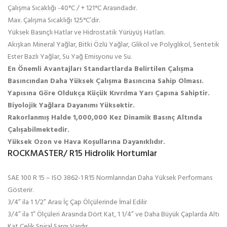
Çalışma Sıcaklığı -40°C / + 121°C Arasındadır.
Max. Çalışma Sıcaklığı 125°C’dir.
Yüksek Basınçlı Hatlar ve Hidrostatik Yürüyüş Hatları.
Akışkan Mineral Yağlar, Bitki Özlü Yağlar, Glikol ve Polyglikol, Sentetik
Ester Bazlı Yağlar, Su Yağ Emisyonu ve Su.
En Önemli Avantajları Standartlarda Belirtilen Çalışma
Basıncından Daha Yüksek Çalışma Basıncına Sahip Olması.
Yapısına Göre Oldukça Küçük Kıvrılma Yarı Çapına Sahiptir.
Biyolojik Yağlara Dayanımı Yüksektir.
Rakorlanmış
Halde 1,000,000 Kez Dinamik Basınç Altında
Çalışabilmektedir.
Yüksek Ozon ve Hava Koşullarına Dayanıklıdır.
ROCKMASTER/ R15 Hidrolik Hortumlar
SAE 100 R 15 – ISO 3862-1 R15 Normlarından Daha Yüksek Performans
Gösterir.
3/4” ila 1 1/2” Arası İç Çap Ölçülerinde İmal Edilir
3/4” ila 1” Ölçüleri Arasında Dört Kat, 1 1/4” ve Daha Büyük Çaplarda Altı
Kat Çelik Spiral Sargı Vardır