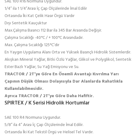
SAE 100 R16 Normuna Uygundur.
1/4” ila 1 1/4”Arası İç Çap Ölçülerinde İmal Edilir
Ortasında İki Kat Çelik Hasır Örgü Vardır
Dışı Sentetik Kauçuktur
Max.Çalışma Basıncı 112 Bar ila 345 Bar Arasında Değişir.
Çalışma Sıcaklığı -40°C / + 100°C Arasındadır.
Max. Çalışma Sıcaklığı 125°C’dir
En Yaygın Uygulama Alanı Orta ve Yüksek Basınçlı Hidrolik Sistemlerdir.
Akışkan Mineral Yağlar, Bitki Özlü Yağlar, Glikol ve Polyglikol, Sentetik
Ester Bazlı Yağlar, Su Yağ Emisyonu ve Su.
TRACTOR / 2T’ye Göre En Önemli Avantajı Kıvrılma Yarı
Çapının Düşük Olması Dolayısıyla Dar Alanlarda Rahatlıkla
Kullanılabilmesidir.
Ayrıca TRACTOR / 2T’ye Göre Daha Hafiftir.
SPIRTEX / K Serisi Hidrolik Hortumlar
SAE 100 R4 Normuna Uygundur.
5/8” ila 4” Arası İç Çap Ölçülerinde İmal Edilir.
Ortasında İki Kat Tekstil Örgü ve Helisel Tel Vardır.