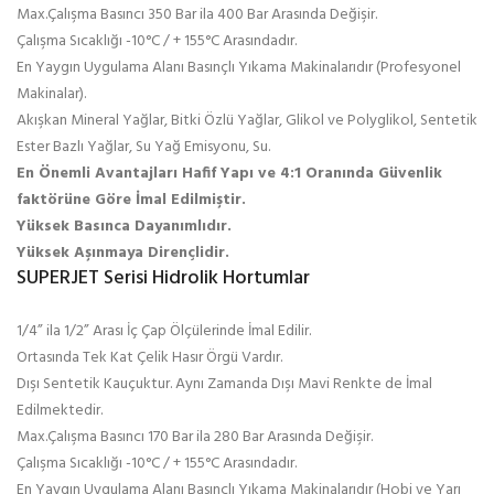
Max.Çalışma Basıncı 350 Bar ila 400 Bar Arasında Değişir.
Çalışma Sıcaklığı -10°C / + 155°C Arasındadır.
En Yaygın Uygulama Alanı Basınçlı Yıkama Makinalarıdır (Profesyonel
Makinalar).
Akışkan Mineral Yağlar, Bitki Özlü Yağlar, Glikol ve Polyglikol, Sentetik
Ester Bazlı Yağlar, Su Yağ Emisyonu, Su.
En Önemli Avantajları Hafif Yapı ve 4:1 Oranında Güvenlik
faktörüne Göre İmal Edilmiştir.
Yüksek Basınca Dayanımlıdır.
Yüksek Aşınmaya Dirençlidir.
SUPERJET Serisi Hidrolik Hortumlar
1/4” ila 1/2” Arası İç Çap Ölçülerinde İmal Edilir.
Ortasında Tek Kat Çelik Hasır Örgü Vardır.
Dışı Sentetik Kauçuktur. Aynı Zamanda Dışı Mavi Renkte de İmal
Edilmektedir.
Max.Çalışma Basıncı 170 Bar ila 280 Bar Arasında Değişir.
Çalışma Sıcaklığı -10°C / + 155°C Arasındadır.
En Yaygın Uygulama Alanı Basınçlı Yıkama Makinalarıdır (Hobi ve Yarı