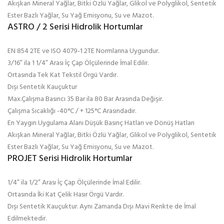
Akışkan Mineral Yağlar, Bitki Özlü Yağlar, Glikol ve Polyglikol, Sentetik
Ester Bazlı Yağlar, Su Yağ Emisyonu, Su ve Mazot.
ASTRO / 2 Serisi Hidrolik Hortumlar
EN 854 2TE ve ISO 4079-1 2TE Normlarına Uygundur.
3/16” ila 1 1/4” Arası İç Çap Ölçülerinde İmal Edilir.
Ortasında Tek Kat Tekstil Örgü Vardır.
Dışı Sentetik Kauçuktur
Max.Çalışma Basıncı 35 Bar ila 80 Bar Arasında Değişir.
Çalışma Sıcaklığı -40°C / + 125°C Arasındadır.
En Yaygın Uygulama Alanı Düşük Basınç Hatları ve Dönüş Hatları
Akışkan Mineral Yağlar, Bitki Özlü Yağlar, Glikol ve Polyglikol, Sentetik
Ester Bazlı Yağlar, Su Yağ Emisyonu, Su ve Mazot.
PROJET Serisi Hidrolik Hortumlar
1/4” ila 1/2” Arası İç Çap Ölçülerinde İmal Edilir.
Ortasında İki Kat Çelik Hasır Örgü Vardır.
Dışı Sentetik Kauçuktur. Aynı Zamanda Dışı Mavi Renkte de İmal
Edilmektedir.