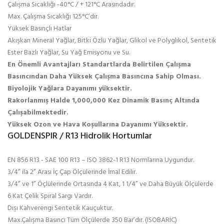
Çalışma Sıcaklığı -40°C / + 121°C Arasındadır.
Max. Çalışma Sıcaklığı 125°C’dir.
Yüksek Basınçlı Hatlar
Akışkan Mineral Yağlar, Bitki Özlü Yağlar, Glikol ve Polyglikol, Sentetik
Ester Bazlı Yağlar, Su Yağ Emisyonu ve Su.
En Önemli Avantajları Standartlarda Belirtilen Çalışma
Basıncından Daha Yüksek Çalışma Basıncına Sahip Olması.
Biyolojik Yağlara Dayanımı yüksektir.
Rakorlanmış
Halde 1,000,000 Kez Dinamik Basınç Altında
Çalışabilmektedir.
Yüksek Ozon ve Hava Koşullarına Dayanımı Yüksektir.
GOLDENSPIR / R13 Hidrolik Hortumlar
EN 856 R13 - SAE 100 R13 – ISO 3862-1 R13 Normlarına Uygundur.
3/4” ila 2” Arası İç Çap Ölçülerinde İmal Edilir.
3/4” ve 1” Öçlülerinde Ortasında 4 Kat, 1 1/4” ve Daha Büyük Ölçülerde
6 Kat Çelik Spiral Sargı Vardır.
Dışı Kahverengi Sentetik Kauçuktur.
Max.Çalışma Basıncı Tüm Ölçülerde 350 Bar’dır. (ISOBARIC)