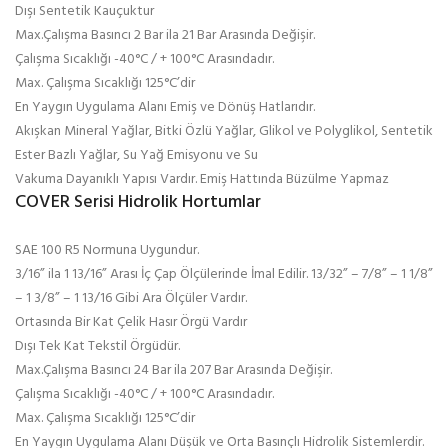
Dışı Sentetik Kauçuktur
Max.Çalışma Basıncı 2 Bar ila 21 Bar Arasında Değişir.
Çalışma Sıcaklığı -40°C / + 100°C Arasındadır.
Max. Çalışma Sıcaklığı 125°C’dir
En Yaygın Uygulama Alanı Emiş ve Dönüş Hatlarıdır.
Akışkan Mineral Yağlar, Bitki Özlü Yağlar, Glikol ve Polyglikol, Sentetik
Ester Bazlı Yağlar, Su Yağ Emisyonu ve Su
Vakuma Dayanıklı Yapısı Vardır. Emiş Hattında Büzülme Yapmaz
COVER Serisi Hidrolik Hortumlar
SAE 100 R5 Normuna Uygundur.
3/16” ila 1 13/16” Arası İç Çap Ölçülerinde İmal Edilir. 13/32” – 7/8” – 1 1/8”
– 1 3/8” – 1 13/16 Gibi Ara Ölçüler Vardır.
Ortasında Bir Kat Çelik Hasır Örgü Vardır
Dışı Tek Kat Tekstil Örgüdür.
Max.Çalışma Basıncı 24 Bar ila 207 Bar Arasında Değişir.
Çalışma Sıcaklığı -40°C / + 100°C Arasındadır.
Max. Çalışma Sıcaklığı 125°C’dir
En Yaygın Uygulama Alanı Düşük ve Orta Basınçlı Hidrolik Sistemlerdir.