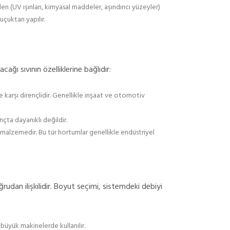
den (UV ışınları, kimyasal maddeler, aşındırıcı yüzeyler)
uçuktan yapılır.
ağı sıvının özelliklerine bağlıdır:
e karşı dirençlidir. Genellikle inşaat ve otomotiv
çta dayanıklı değildir.
r malzemedir. Bu tür hortumlar genellikle endüstriyel
rudan ilişkilidir. Boyut seçimi, sistemdeki debiyi
 büyük makinelerde kullanılır.