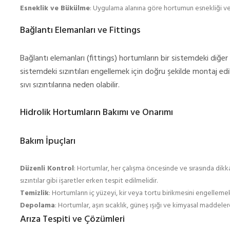
Esneklik ve Bükülme
: Uygulama alanına göre hortumun esnekliği ve
Bağlantı Elemanları ve Fittings
Bağlantı elemanları (fittings) hortumların bir sistemdeki diğer
sistemdeki sızıntıları engellemek için doğru şekilde montaj e
sıvı sızıntılarına neden olabilir.
Hidrolik Hortumların Bakımı ve Onarımı
Bakım İpuçları
Düzenli Kontrol
: Hortumlar, her çalışma öncesinde ve sırasında dikkat
sızıntılar gibi işaretler erken tespit edilmelidir.
Temizlik
: Hortumların iç yüzeyi, kir veya tortu birikmesini engellemek
Depolama
: Hortumlar, aşırı sıcaklık, güneş ışığı ve kimyasal maddel
Arıza Tespiti ve Çözümleri