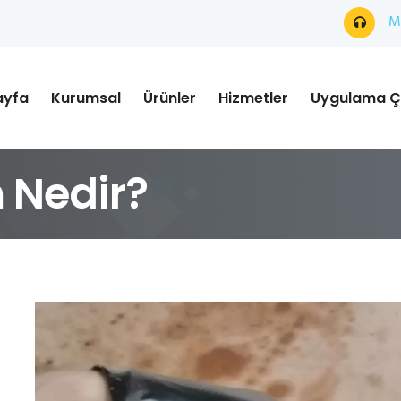
Mü
ayfa
Kurumsal
Ürünler
Hizmetler
Uygulama Ç
 Nedir?