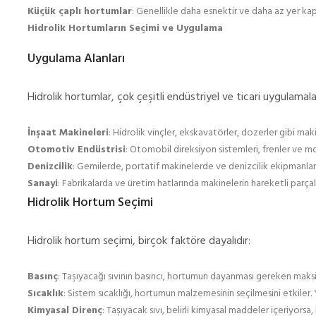
Küçük çaplı hortumlar
: Genellikle daha esnektir ve daha az yer kapl
Hidrolik Hortumların Seçimi ve Uygulama
Uygulama Alanları
Hidrolik hortumlar, çok çeşitli endüstriyel ve ticari uygulamalar
İnşaat Makineleri
: Hidrolik vinçler, ekskavatörler, dozerler gibi mak
Otomotiv Endüstrisi
: Otomobil direksiyon sistemleri, frenler ve mo
Denizcilik
: Gemilerde, portatif makinelerde ve denizcilik ekipmanların
Sanayi
: Fabrikalarda ve üretim hatlarında makinelerin hareketli parçala
Hidrolik Hortum Seçimi
Hidrolik hortum seçimi, birçok faktöre dayalıdır:
Basınç
: Taşıyacağı sıvının basıncı, hortumun dayanması gereken maksi
Sıcaklık
: Sistem sıcaklığı, hortumun malzemesinin seçilmesini etkiler. 
Kimyasal Direnç
: Taşıyacak sıvı, belirli kimyasal maddeler içeriyors