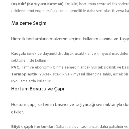
Dış Kılıf (Koruyucu Katman)
: Dış kılıf, hortumun çevresel faktörler
etkilenmesini engeller. Bu katman genellikle daha sert plastik veya ka
Malzeme Seçimi
Hidrolik hortumların malzeme seçimi, kullanım alanına ve taşıyac
Kauçuk
: Esnek ve dayanıklıdır, düşük sıcaklıklar ve kimyasal maddeler
sektörlerinde kullanılır.
PVC
: Hafif ve ekonomik bir malzemedir, ancak yüksek sıcaklık ve basın
Termoplastik
: Yüksek sıcaklık ve kimyasal direncine sahip, esnek bi
uygulamalarda kullanılır.
Hortum Boyutu ve Çapı
Hortum çapı, sistemin basıncı ve taşıyacağı sıvı miktarıyla doğ
etkiler.
Büyük çaplı hortumlar
: Daha fazla sıvı taşır ancak daha pahalıdır ve