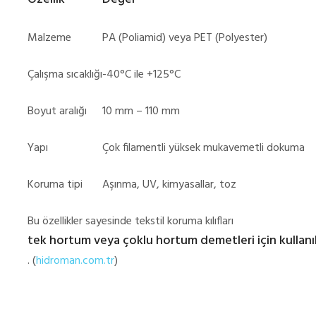
Malzeme
PA (Poliamid) veya PET (Polyester)
Çalışma sıcaklığı
-40°C ile +125°C
Boyut aralığı
10 mm – 110 mm
Yapı
Çok filamentli yüksek mukavemetli dokuma
Koruma tipi
Aşınma, UV, kimyasallar, toz
Bu özellikler sayesinde tekstil koruma kılıfları
tek hortum veya çoklu hortum demetleri için kullanıl
. (
hidroman.com.tr
)