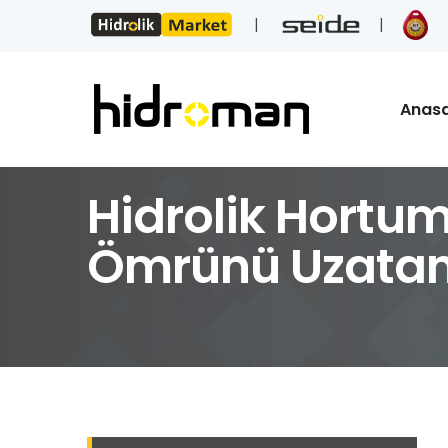
Anas
Hidrolik Hortum
Ömrünü Uzatan