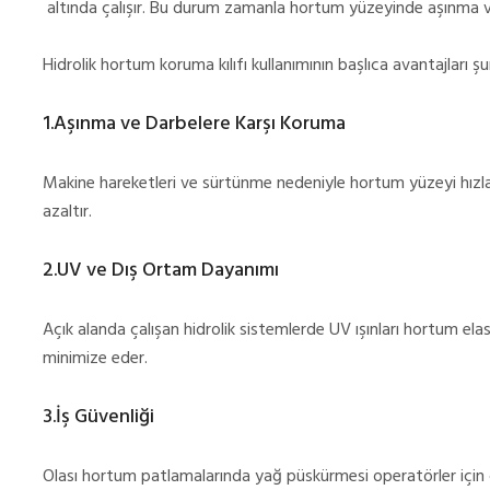
altında çalışır. Bu durum zamanla hortum yüzeyinde aşınma ve
Hidrolik hortum koruma kılıfı kullanımının başlıca avantajları şun
1.Aşınma ve Darbelere Karşı Koruma
Makine hareketleri ve sürtünme nedeniyle hortum yüzeyi hızla a
azaltır.
2.UV ve Dış Ortam Dayanımı
Açık alanda çalışan hidrolik sistemlerde UV ışınları hortum elast
minimize eder.
3.İş Güvenliği
Olası hortum patlamalarında yağ püskürmesi operatörler için ciddi