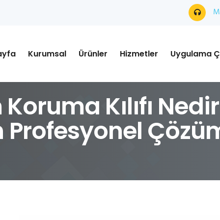
Mü
ayfa
Kurumsal
Ürünler
Hizmetler
Uygulama Ç
 Koruma Kılıfı Nedi
 Profesyonel Çözüm