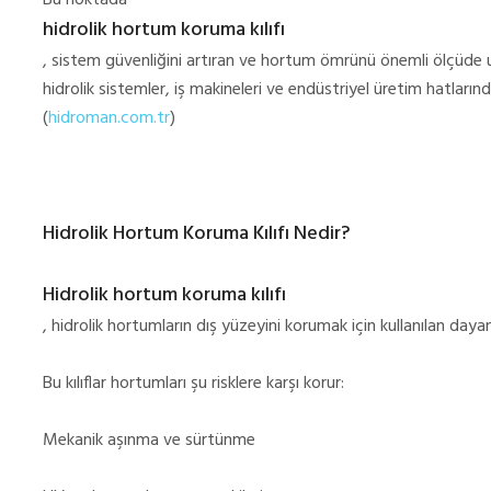
Bu noktada
hidrolik hortum koruma kılıfı
, sistem güvenliğini artıran ve hortum ömrünü önemli ölçüde uz
hidrolik sistemler, iş makineleri ve endüstriyel üretim hatların
(
hidroman.com.tr
)
Hidrolik Hortum Koruma Kılıfı Nedir?
Hidrolik hortum koruma kılıfı
, hidrolik hortumların dış yüzeyini korumak için kullanılan dayan
Bu kılıflar hortumları şu risklere karşı korur:
Mekanik aşınma ve sürtünme