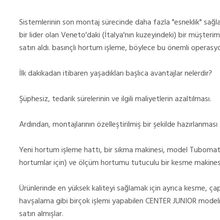
Sistemlerinin son montaj sürecinde daha fazla "esneklik" sağl
bir lider olan Veneto'daki (İtalya'nın kuzeyindeki) bir müşterim
satın aldı. basınçlı hortum işleme, böylece bu önemli operasy
İlk dakikadan itibaren yaşadıkları başlıca avantajlar nelerdir?
Şüphesiz, tedarik sürelerinin ve ilgili maliyetlerin azaltılması.
Ardından, montajlarının özelleştirilmiş bir şekilde hazırlanması s
Yeni hortum işleme hattı, bir sıkma makinesi, model Tubomatic 
hortumlar için) ve ölçüm hortumu tutuculu bir kesme makinesi
Ürünlerinde en yüksek kaliteyi sağlamak için ayrıca kesme, 
havşalama gibi birçok işlemi yapabilen CENTER JUNIOR modelim
satın almışlar.