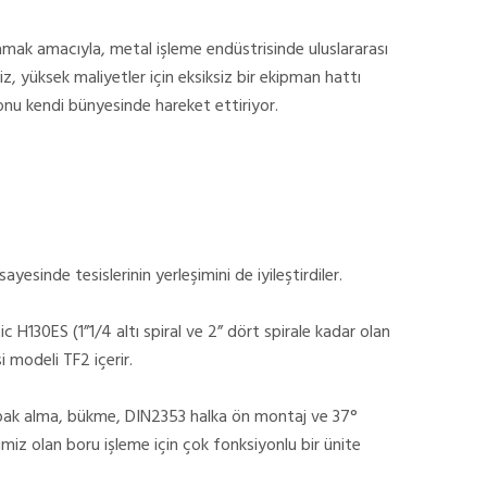
amak amacıyla, metal işleme endüstrisinde uluslararası
iz, yüksek maliyetler için eksiksiz bir ekipman hattı
onu kendi bünyesinde hareket ettiriyor.
ayesinde tesislerinin yerleşimini de iyileştirdiler.
H130ES (1”1/4 altı spiral ve 2” dört spirale kadar olan
 modeli TF2 içerir.
çapak alma, bükme, DIN2353 halka ön montaj ve 37°
iz olan boru işleme için çok fonksiyonlu bir ünite