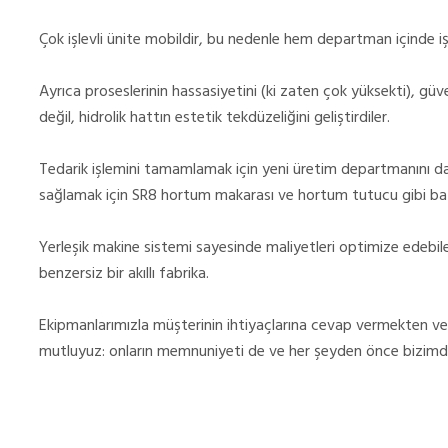
Çok işlevli ünite mobildir, bu nedenle hem departman içinde i
Ayrıca proseslerinin hassasiyetini (ki zaten çok yüksekti), güveni
değil, hidrolik hattın estetik tekdüzeliğini geliştirdiler.
Tedarik işlemini tamamlamak için yeni üretim departmanını dah
sağlamak için SR8 hortum makarası ve hortum tutucu gibi bazı 
Yerleşik makine sistemi sayesinde maliyetleri optimize edebile
benzersiz bir akıllı fabrika.
Ekipmanlarımızla müşterinin ihtiyaçlarına cevap vermekten ve
mutluyuz: onların memnuniyeti de ve her şeyden önce bizimdi