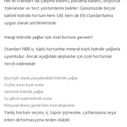
Her iki standart da çalışma basıncı, patlama basıncı, boyutsal
toleranslar ve test yöntemlerini belirler. Günümüzde birçok
kaliteli hidrolik hortum hem SAE hem de EN standartlarına
uygun olarak üretilmektedir.
Hangi hidrolik yağlar için özel hortum gerekir?
Standart NBR iç tüplü hortumlar mineral bazlı hidrolik yağlarla
uyumludur. Ancak aşağıdaki akışkanlar için özel hortumlar
tercih edilmelidir:
Biyolojik olarak parçalanabilir hidrolik yağlar
Fosfat ester bazlı sıvılar
Sentetik hidrolik yağlar
Su-glikol esaslı hidrolik sıvılar
Kimyasal direnç gerektiren özel akışkanlar
Yanlış hortum seçimi, iç tüpün şişmesine, çatlamasına veya
erken deformasyona neden olabilir.