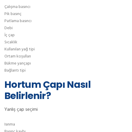
Çalışma basıncı
Pik basınç
Patlama basıncı
Debi
İç çap
Sıcaklık
Kullanılan yağ tipi
Ortam koşulları
Bükme yarıçapı
Bağlantı tipi
Hortum Çapı Nasıl
Belirlenir?
Yanlış çap seçimi
Isınma
Basınç kaybı