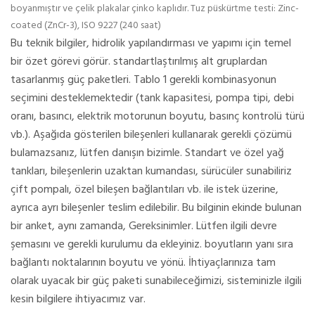
boyanmıştır ve çelik plakalar çinko kaplıdır. Tuz püskürtme testi: Zinc-
coated (ZnCr-3), ISO 9227 (240 saat)
Bu teknik bilgiler, hidrolik yapılandırması ve yapımı için temel
bir özet görevi görür. standartlaştırılmış alt gruplardan
tasarlanmış güç paketleri. Tablo 1 gerekli kombinasyonun
seçimini desteklemektedir (tank kapasitesi, pompa tipi, debi
oranı, basıncı, elektrik motorunun boyutu, basınç kontrolü türü
vb.). Aşağıda gösterilen bileşenleri kullanarak gerekli çözümü
bulamazsanız, lütfen danışın bizimle. Standart ve özel yağ
tankları, bileşenlerin uzaktan kumandası, sürücüler sunabiliriz
çift ​​pompalı, özel bileşen bağlantıları vb. ile istek üzerine,
ayrıca ayrı bileşenler teslim edilebilir. Bu bilginin ekinde bulunan
bir anket, aynı zamanda, Gereksinimler. Lütfen ilgili devre
şemasını ve gerekli kurulumu da ekleyiniz. boyutların yanı sıra
bağlantı noktalarının boyutu ve yönü. İhtiyaçlarınıza tam
olarak uyacak bir güç paketi sunabileceğimizi, sisteminizle ilgili
kesin bilgilere ihtiyacımız var.