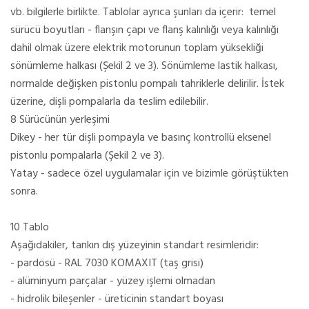
vb. bilgilerle birlikte. Tablolar ayrıca şunları da içerir: temel
sürücü boyutları - flanşın çapı ve flanş kalınlığı veya kalınlığı
dahil olmak üzere elektrik motorunun toplam yüksekliği
sönümleme halkası (Şekil 2 ve 3). Sönümleme lastik halkası,
normalde değişken pistonlu pompalı tahriklerle delirilir. İstek
üzerine, dişli pompalarla da teslim edilebilir.
8 Sürücünün yerleşimi
Dikey - her tür dişli pompayla ve basınç kontrollü eksenel
pistonlu pompalarla (Şekil 2 ve 3).
Yatay - sadece özel uygulamalar için ve bizimle görüştükten
sonra.
10 Tablo
Aşağıdakiler, tankın dış yüzeyinin standart resimleridir:
- pardösü - RAL 7030 KOMAXIT (taş grisi)
- alüminyum parçalar - yüzey işlemi olmadan
- hidrolik bileşenler - üreticinin standart boyası