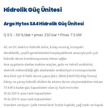
Hidrolik Güç Ünitesi
Argo Hytos SA4 Hidrolik Güç Ünitesi
Q 0.5 - 50 lt/dak • pmax 250 bar • Pmax 7.5 kW
AC ve DC elektro-hidrolik ünite, kolay montaj, kompakt
Modülerlik, çeşitli gereksinimleri karşılayabilmek amacıyla pek çok
hidrolik devre kombinasyonuna imkan sağlar
Ana uygulama alanları makine araçları, gıda ve tekstil endüstrisi,
elektrik mühendisliği gibi alanlardaki endüstriyel otomasyonlardır
Ana blok için 8 farklı devre yapısı (bkz. ZB06 (HA0010) bilgi formu)
Dikey ve yatay hidrolik dizilimi ile ekstra devre oluşturulabilme imkanı
7.5 kW'a kadar güç kapasiteleri olan üç fazlı motorlar
10 ila 250 lt arası tank kapasiteleri
10 ila 250 lt arası tank kapasiteleri
Standart versiyon: Çelik temel blok fosfat kaplıdır, yağ tankı ve kapak