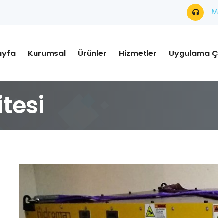
Mü
ayfa
Kurumsal
Ürünler
Hizmetler
Uygulama Ç
itesi