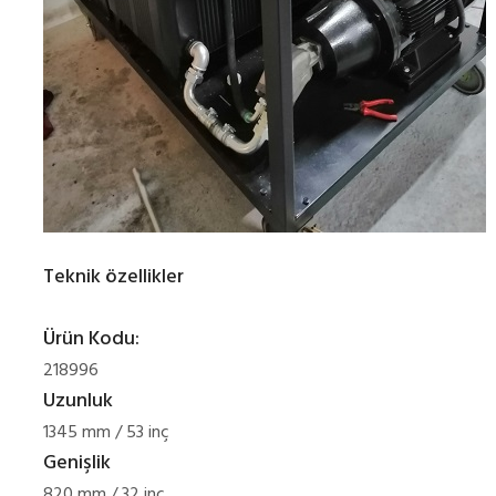
Teknik özellikler
Ürün Kodu:
218996
Uzunluk
1345 mm / 53 inç
Genişlik
820 mm / 32 inç