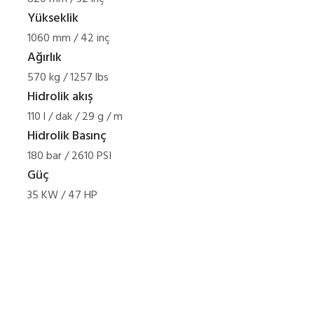
Yükseklik
1060 mm / 42 inç
Ağırlık
570 kg / 1257 lbs
Hidrolik akış
110 l / dak / 29 g / m
Hidrolik Basınç
180 bar / 2610 PSI
Güç
35 KW / 47 HP