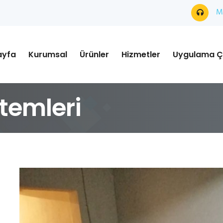
Mü
ayfa
Kurumsal
Ürünler
Hizmetler
Uygulama Ç
stemleri