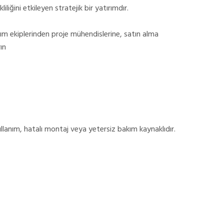
iliğini etkileyen stratejik bir yatırımdır.
m ekiplerinden proje mühendislerine, satın alma
rın
ullanım, hatalı montaj veya yetersiz bakım kaynaklıdır.