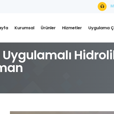
Mü
ayfa
Kurumsal
Ürünler
Hizmetler
Uygulama Ç
 | Uygulamalı Hidrol
oman