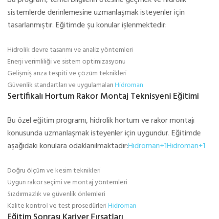
Bu program, temel bilgilerin ötesine geçmek ve hidrolik
sistemlerde derinlemesine uzmanlaşmak isteyenler için
tasarlanmıştır. Eğitimde şu konular işlenmektedir:
Hidrolik devre tasarımı ve analiz yöntemleri
Enerji verimliliği ve sistem optimizasyonu
Gelişmiş arıza tespiti ve çözüm teknikleri
Güvenlik standartları ve uygulamaları
Hidroman
Sertifikalı Hortum Rakor Montaj Teknisyeni Eğitimi
Bu özel eğitim programı, hidrolik hortum ve rakor montajı
konusunda uzmanlaşmak isteyenler için uygundur. Eğitimde
aşağıdaki konulara odaklanılmaktadır:
Hidroman+1Hidroman+1
Doğru ölçüm ve kesim teknikleri
Uygun rakor seçimi ve montaj yöntemleri
Sızdırmazlık ve güvenlik önlemleri
Kalite kontrol ve test prosedürleri
Hidroman
Eğitim Sonrası Kariyer Fırsatları