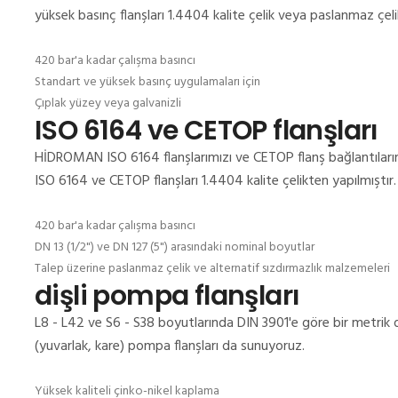
yüksek basınç flanşları 1.4404 kalite çelik veya paslanmaz çel
420 bar'a kadar çalışma basıncı
Standart ve yüksek basınç uygulamaları için
Çıplak yüzey veya galvanizli
ISO 6164 ve CETOP flanşları
HİDROMAN ISO 6164 flanşlarımızı ve CETOP flanş bağlantılarım
ISO 6164 ve CETOP flanşları 1.4404 kalite çelikten yapılmıştır.
420 bar'a kadar çalışma basıncı
DN 13 (1/2") ve DN 127 (5") arasındaki nominal boyutlar
Talep üzerine paslanmaz çelik ve alternatif sızdırmazlık malzemeleri
dişli pompa flanşları
L8 - L42 ve S6 - S38 boyutlarında DIN 3901'e göre bir metrik dış 
(yuvarlak, kare) pompa flanşları da sunuyoruz.
Yüksek kaliteli çinko-nikel kaplama