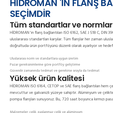
HİDROMAN 'IN FLANŞ BAĞ
SEÇİMDİR
Tüm standartlar ve normlar 
HİDROMAN 'ın flanş bağlantıları ISO 6162, SAE J 518 C, DIN 3901
uluslararası standartları karşılar.
Tüm flanşlar her zaman ulusla
doğrultuda ürün portföyünü düzenli olarak ayarlıyor ve hedefe
Uluslararası norm ve standartlara uygun üretim
Pazar gereksinimlerine göre portföy geliştirme
Güvenilir zamanında teslimat ve gerekirse sırayla da teslimat
Yüksek ürün kalitesi
HİDROMAN ISO 6164, CETOP ve SAE flanş bağlantıları hem çel
mevcuttur ve galvanizli yüzeye sahiptir.
Alüminyum ve çelikten
pompa flanşları sunuyoruz.
Bu, 720 saat boyunca kırmızı pasa
Malzemeler: çelik, paslanmaz çelik ve alüminyum