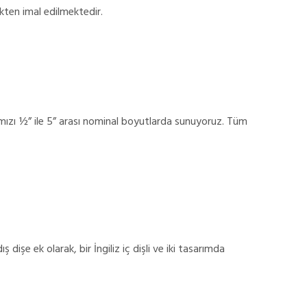
ikten imal edilmektedir.
ızı ½” ile 5” arası nominal boyutlarda sunuyoruz.
Tüm
dişe ek olarak, bir İngiliz iç dişli ve iki tasarımda