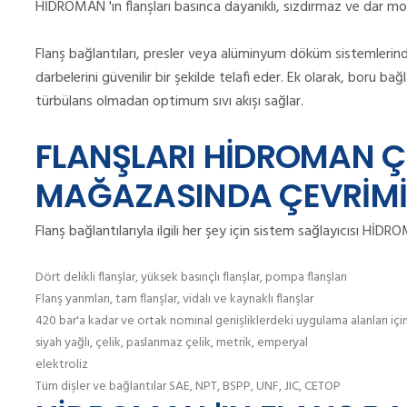
HİDROMAN 'ın flanşları basınca dayanıklı, sızdırmaz ve dar mon
Flanş bağlantıları, presler veya alüminyum döküm sistemlerind
darbelerini güvenilir bir şekilde telafi eder.
Ek olarak, boru bağl
türbülans olmadan optimum sıvı akışı sağlar.
FLANŞLARI HİDROMAN Ç
MAĞAZASINDA ÇEVRİMİÇ
Flanş bağlantılarıyla ilgili her şey için sistem sağlayıcısı Hİ
Dört delikli flanşlar, yüksek basınçlı flanşlar, pompa flanşları
Flanş yarımları, tam flanşlar, vidalı ve kaynaklı flanşlar
420 bar'a kadar ve ortak nominal genişliklerdeki uygulama alanları içi
siyah yağlı, çelik, paslanmaz çelik, metrik, emperyal
elektroliz
Tüm dişler ve bağlantılar SAE, NPT, BSPP, UNF, JIC, CETOP