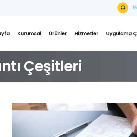
Mü
ayfa
Kurumsal
Ürünler
Hizmetler
Uygulama Ç
tı Çeşitleri