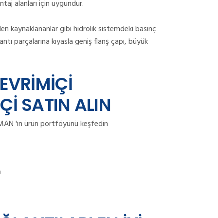
taj alanları için uygundur.
en kaynaklananlar gibi hidrolik sistemdeki basınç
antı parçalarına kıyasla geniş flanş çapı, büyük
EVRİMİÇİ
İ SATIN ALIN
DROMAN 'ın ürün portföyünü keşfedin
n