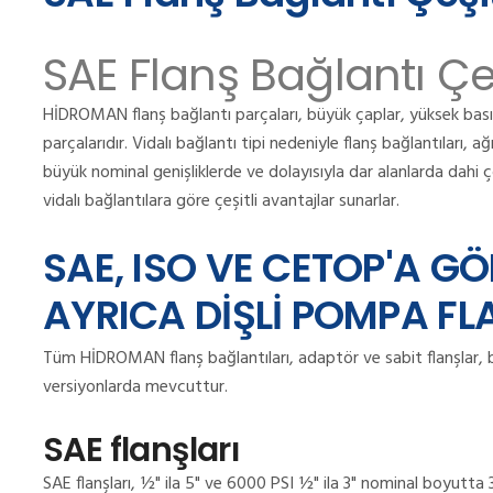
SAE Flanş Bağlantı Çeş
HİDROMAN flanş bağlantı parçaları, büyük çaplar, yüksek basınç
parçalarıdır.
Vidalı bağlantı tipi nedeniyle flanş bağlantıları, ağ
büyük nominal genişliklerde ve dolayısıyla dar alanlarda dahi ço
vidalı bağlantılara göre çeşitli avantajlar sunarlar.
SAE, ISO VE CETOP'A G
AYRICA DİŞLİ POMPA FL
Tüm HİDROMAN flanş bağlantıları, adaptör ve sabit flanşlar, blo
versiyonlarda mevcuttur.
SAE flanşları
SAE flanşları, ½" ila 5" ve 6000 PSI ½" ila 3" nominal boyutta