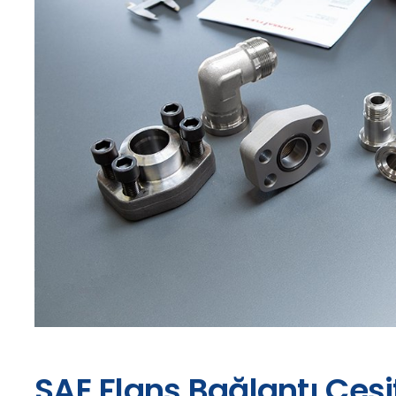
SAE Flanş Bağlantı Çeşit