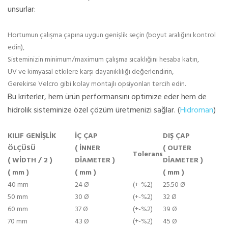
unsurlar:
Hortumun çalışma çapına uygun genişlik seçin (boyut aralığını kontrol
edin),
Sisteminizin minimum/maximum çalışma sıcaklığını hesaba katın,
UV ve kimyasal etkilere karşı dayanıklılığı değerlendirin,
Gerekirse Velcro gibi kolay montajlı opsiyonları tercih edin.
Bu kriterler, hem ürün performansını optimize eder hem de
hidrolik sisteminize özel çözüm üretmenizi sağlar. (
Hidroman
)
KILIF GENİŞLİK
İÇ ÇAP
DIŞ ÇAP
ÖLÇÜSÜ
( İNNER
( OUTER
Tolerans
( WİDTH / 2 )
DİAMETER )
DİAMETER )
( mm )
( mm )
( mm )
40 mm
24 Ø
(+-%2)
25.50 Ø
50 mm
30 Ø
(+-%2)
32 Ø
60 mm
37 Ø
(+-%2)
39 Ø
70 mm
43 Ø
(+-%2)
45 Ø