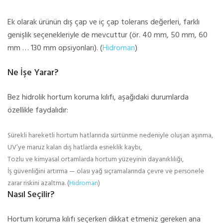
Ek olarak ürünün dış çap ve iç çap tolerans değerleri, farklı
genişlik seçenekleriyle de mevcuttur (ör. 40 mm, 50 mm, 60
mm … 130 mm opsiyonları). (
Hidroman
)
Ne İşe Yarar?
Bez hidrolik hortum koruma kılıfı, aşağıdaki durumlarda
özellikle faydalıdır:
Sürekli hareketli hortum hatlarında sürtünme nedeniyle oluşan aşınma,
UV’ye maruz kalan dış hatlarda esneklik kaybı,
Tozlu ve kimyasal ortamlarda hortum yüzeyinin dayanıklılığı,
İş güvenliğini artırma — olası yağ sıçramalarında çevre ve personele
zarar riskini azaltma. (
Hidroman
)
Nasıl Seçilir?
Hortum koruma kılıfı seçerken dikkat etmeniz gereken ana