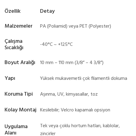
Özellik
Detay
Malzemeler
PA (Poliamid) veya PET (Polyester)
Çalışma
-40°C ~ +125°C
Sıcaklığı
Boyut Aralığı
10 mm – 110 mm (3/8” – 4 3/8”)
Yapı
Yüksek mukavemetli çok filamentli dokuma
Koruma Tipi
Aşınma, UV, kimyasallar, toz
Kolay Montaj
Kesilebilir; Velcro kapamalı opsiyon
Tek veya çoklu hortum hatları, kablolar,
Uygulama
Alanı
zincirler