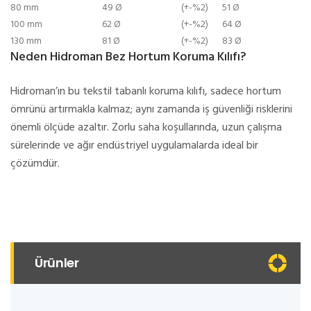
80 mm
49 Ø
(+-%2)
51 Ø
100 mm
62 Ø
(+-%2)
64 Ø
130 mm
81 Ø
(+-%2)
83 Ø
Neden Hidroman Bez Hortum Koruma Kılıfı?
Hidroman’ın bu tekstil tabanlı koruma kılıfı, sadece hortum
ömrünü artırmakla kalmaz; aynı zamanda iş güvenliği risklerini
önemli ölçüde azaltır. Zorlu saha koşullarında, uzun çalışma
sürelerinde ve ağır endüstriyel uygulamalarda ideal bir
çözümdür.
Ürünler