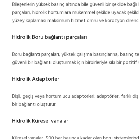
Bileşenlerin yüksek basınç altında bile güvenli bir şekilde b
parçaları, hidrolik hortumlara mükemmel şekilde uyacak şekild
yüzey kaplaması maksimum hizmet ömrü ve korozyon direnci 
Hidrolik Boru bağlantı parçaları
Boru bağlantı parçaları, yüksek çalışma basınçlarına, basınç t
güvenli bir bağlantı oluşturmak için birbirleriyle sıkı bir poziti
Hidrolik Adaptörler
Dişli, geçiş veya hortum ucu adaptörleri: adaptörler, farklı diş
bir bağlantı oluşturur.
Hidrolik Küresel vanalar
Küresel vanalar, 500 bar basınca kadar olan boru sistemlerin