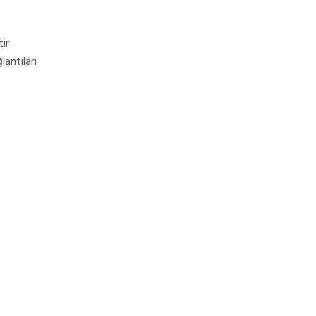
ir
antıları