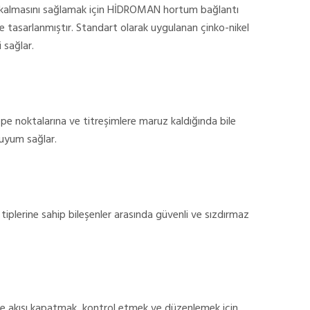
ağlı kalmasını sağlamak için HİDROMAN hortum bağlantı
e tasarlanmıştır. Standart olarak uygulanan çinko-nikel
sağlar.
epe noktalarına ve titreşimlere maruz kaldığında bile
f uyum sağlar.
 tiplerine sahip bileşenler arasında güvenli ve sızdırmaz
de akışı kapatmak, kontrol etmek ve düzenlemek için