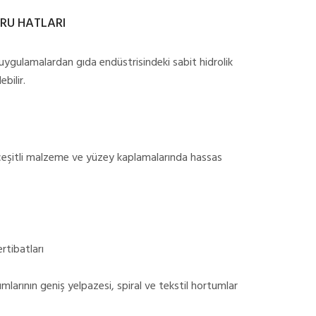
RU HATLARI
uygulamalardan gıda endüstrisindeki sabit hidrolik
bilir.
çeşitli malzeme ve yüzey kaplamalarında hassas
rtibatları
larının geniş yelpazesi, spiral ve tekstil hortumlar