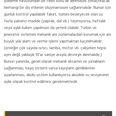
yükleme havuzundan bir cebri boru ile alınmasını zorlaştıracak
herhangi bir dış etkenin oluşmamasını sağlanmalıdır. Bunun için
günlük kontrol yapılabilir fakat, türbini besleyecek olan su
fazla yabancı madde (yaprak, dal vb.) taşımıyorsa, haftalık
veya aylık bakım yapılması da yeterli olabilir. Türbin ve
jeneratör sistemini mekanik ani zorlamalardan korumak için ani
büyük yük alam ve verme işlemi yapmaktan kaçınılmalıdır.
(örneğin çok sayıda ısıtıcı, lamba, motor vb. çalışırken hepsi
aynı değil yaklaşık 10’ar saniye arayla devreye alınmalıdır.)
Bunun yanında, genel olarak mekanik aksamın ve yatakların
yağlanması, kayış sistemi varsa kayışların genliklerinin
ayarlanması, akülü sistem kullanılıyorsa aküdeki su seviyesinin
aylık olarak kontrol edilmesi gerekmektedir.