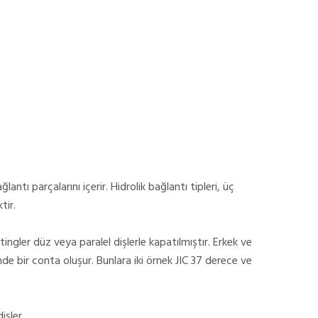
antı parçalarını içerir. Hidrolik bağlantı tipleri, üç
tir.
fitingler düz veya paralel dişlerle kapatılmıştır. Erkek ve
iğinde bir conta oluşur. Bunlara iki örnek JIC 37 derece ve
dişler