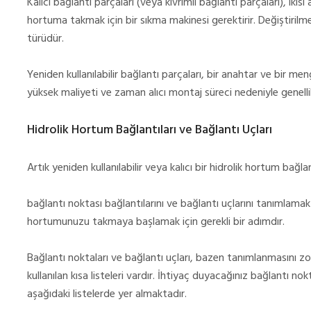
Kalıcı bağlantı parçaları (veya kıvrımlı bağlantı parçaları), ikis
hortuma takmak için bir sıkma makinesi gerektirir. Değiştirilmes
türüdür.
Yeniden kullanılabilir bağlantı parçaları, bir anahtar ve bir me
yüksek maliyeti ve zaman alıcı montaj süreci nedeniyle genellikl
Hidrolik Hortum Bağlantıları ve Bağlantı Uçları
Artık yeniden kullanılabilir veya kalıcı bir hidrolik hortum bağla
bağlantı noktası bağlantılarını ve bağlantı uçlarını tanımla
hortumunuzu takmaya başlamak için gerekli bir adımdır.
Bağlantı noktaları ve bağlantı uçları, bazen tanımlanmasını zorla
kullanılan kısa listeleri vardır. İhtiyaç duyacağınız bağlantı nok
aşağıdaki listelerde yer almaktadır.