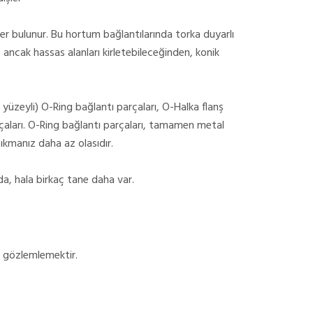
şler bulunur. Bu hortum bağlantılarında torka duyarlı
ler, ancak hassas alanları kirletebileceğinden, konik
yüzeyli) O-Ring bağlantı parçaları, O-Halka flanş
rçaları. O-Ring bağlantı parçaları, tamamen metal
sıkmanız daha az olasıdır.
 da, hala birkaç tane daha var.
ı gözlemlemektir.