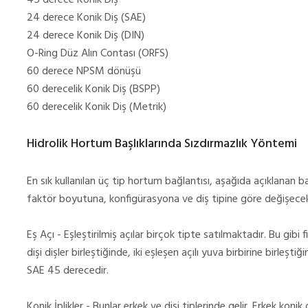
45 derece Konik Diş
24 derece Konik Diş (SAE)
24 derece Konik Diş (DIN)
O-Ring Düz Alın Contası (ORFS)
60 derece NPSM dönüşü
60 derecelik Konik Diş (BSPP)
60 derecelik Konik Diş (Metrik)
Hidrolik Hortum Başlıklarında Sızdırmazlık Yöntemi
En sık kullanılan üç tip hortum bağlantısı, aşağıda açıklanan bağl
faktör boyutuna, konfigürasyona ve diş tipine göre değişecek
Eş Açı - Eşleştirilmiş açılar birçok tipte satılmaktadır. Bu gibi 
dişi dişler birleştiğinde, iki eşleşen açılı yuva birbirine birleşt
SAE 45 derecedir.
Konik İplikler - Bunlar erkek ve dişi tiplerinde gelir. Erkek konik 