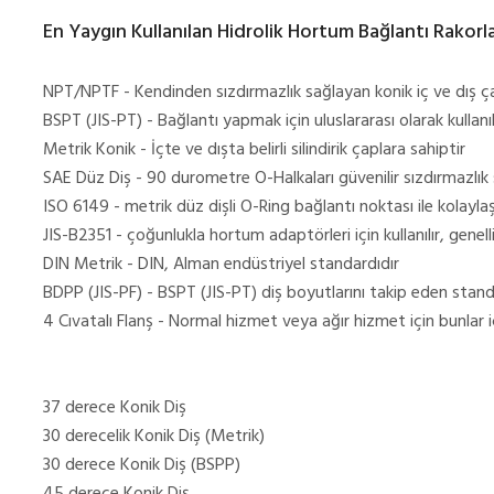
En Yaygın Kullanılan Hidrolik Hortum Bağlantı Rakorlar 
NPT/NPTF - Kendinden sızdırmazlık sağlayan konik iç ve dış ç
BSPT (JIS-PT) - Bağlantı yapmak için uluslararası olarak kullan
Metrik Konik - İçte ve dışta belirli silindirik çaplara sahiptir
SAE Düz Diş - 90 durometre O-Halkaları güvenilir sızdırmazlık 
ISO 6149 - metrik düz dişli O-Ring bağlantı noktası ile kolayla
JIS-B2351 - çoğunlukla hortum adaptörleri için kullanılır, genelli
DIN Metrik - DIN, Alman endüstriyel standardıdır
BDPP (JIS-PF) - BSPT (JIS-PT) diş boyutlarını takip eden stand
4 Cıvatalı Flanş - Normal hizmet veya ağır hizmet için bunlar iç
37 derece Konik Diş
30 derecelik Konik Diş (Metrik)
30 derece Konik Diş (BSPP)