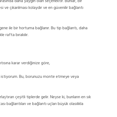
i arasında daha yaygın olan seçenektir. Bunlar, bir
i ve çıkarılması kolaydır ve en güvenilir bağlantı
ngene ile bir hortuma bağlanır. Bu tip bağlantı, daha
e rafta bırakılır.
ntısına karar verdiğinize göre,
mak istiyorum. Bu, borunuzu monte etmeye veya
ştıran çeşitli tiplerde gelir. Neyse ki, bunların en sık
tası bağlantıları ve bağlantı uçları büyük olasılıkla