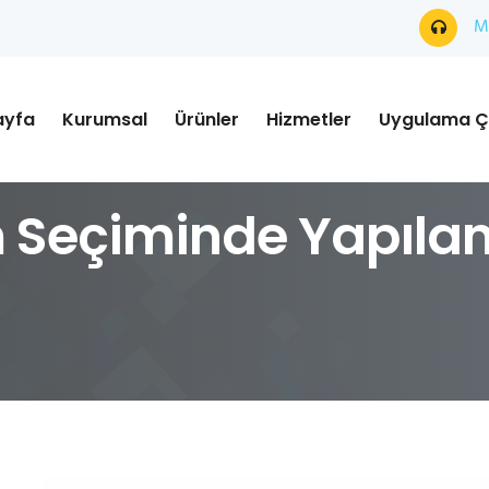
Mü
ayfa
Kurumsal
Ürünler
Hizmetler
Uygulama Ç
 Seçiminde Yapılan 