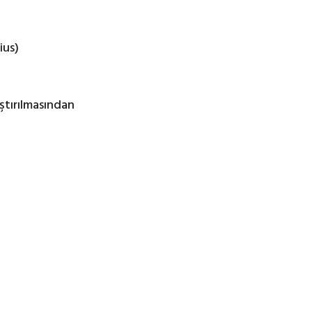
ius)
ştırılmasından