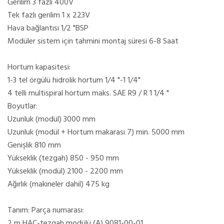
Gerilim 3 fazlı 400V
Tek fazlı gerilim 1 x 223V
Hava bağlantısı 1/2 "BSP
Modüler sistem için tahmini montaj süresi 6-8 Saat
Hortum kapasitesi:
1-3 tel örgülü hidrolik hortum 1/4 "-1 1/4"
4 telli multispiral hortum maks. SAE R9 / R 1 1/4 "
Boyutlar:
Uzunluk (modül) 3000 mm
Uzunluk (modül + Hortum makarası 7) min. 5000 mm
Genişlik 810 mm
Yükseklik (tezgah) 850 - 950 mm
Yükseklik (modül) 2100 - 2200 mm
Ağırlık (makineler dahil) 475 kg
Tanım: Parça numarası:
2 m HAC-tezgah modülü (A) 9081-00-01