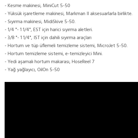
- Kesme makinesi, MiniCut 5-50
- Yüksük işaretleme makinesi, Markman II aksesuarlarla birlikte.
- Sıyırma makinesi, MidiSkive 5-50.
- 1/4 "- 1 1/4", EST için harici sıyırma aletleri.
- 3/8 "- 1 1/4", IST için dahili sıyırma araçları
- Hortum ve tüp üflemeli temizleme sistemi, MicroJet 5-50.
- Hortum temizleme sistemi, e-temizleyici Mini.
- Yedi aşamalı hortum makarası, HoseReel 7
- Yağ yağlayıcı, OilOn 5-50