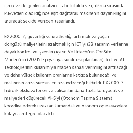
çerçeve de gerilim analizine tabi tutuldu ve çalışma sırasında
kuvvetleri olabildiğince eşit dağıtarak makinenin dayanıklılığını
artıracak şekilde yeniden tasarlandı.
EX2000-7, güvenliği ve üretkenliği artırmak ve yaşam
döngüsü maliyetlerini azaltmak için ICT'yi (3B tasarım verilerine
dayalı kontrol ve işlemler) içerir. Ve Hitachi’nin ConSite
Madeni'nin (2021'de piyasaya sürülmesi planlanan), IoT ve AI
teknolojilerinin kullanımıyla maden sahası verimliliğini artıracağı
ve daha yüksek kullanım oranlarına katkıda bulunacağı ve
makinenin arıza süresini en aza indireceği bildirildi. EX2000-7,
hidrolik ekskavatörleri ve çalışanları daha fazla koruyacak ve
maliyetleri düşürecek AHS'yi (Otonom Taşıma Sistemi)
koordine ederek uzaktan kumandalı ve otonom operasyonlara
kolayca entegre olacaktır.