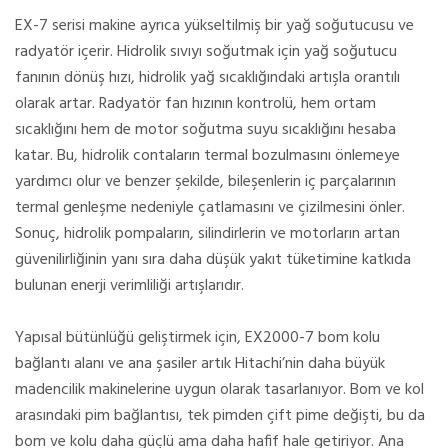
EX-7 serisi makine ayrıca yükseltilmiş bir yağ soğutucusu ve
radyatör içerir. Hidrolik sıvıyı soğutmak için yağ soğutucu
fanının dönüş hızı, hidrolik yağ sıcaklığındaki artışla orantılı
olarak artar. Radyatör fan hızının kontrolü, hem ortam
sıcaklığını hem de motor soğutma suyu sıcaklığını hesaba
katar. Bu, hidrolik contaların termal bozulmasını önlemeye
yardımcı olur ve benzer şekilde, bileşenlerin iç parçalarının
termal genleşme nedeniyle çatlamasını ve çizilmesini önler.
Sonuç, hidrolik pompaların, silindirlerin ve motorların artan
güvenilirliğinin yanı sıra daha düşük yakıt tüketimine katkıda
bulunan enerji verimliliği artışlarıdır.
Yapısal bütünlüğü geliştirmek için, EX2000-7 bom kolu
bağlantı alanı ve ana şasiler artık Hitachi’nin daha büyük
madencilik makinelerine uygun olarak tasarlanıyor. Bom ve kol
arasındaki pim bağlantısı, tek pimden çift pime değişti, bu da
bom ve kolu daha güçlü ama daha hafif hale getiriyor. Ana