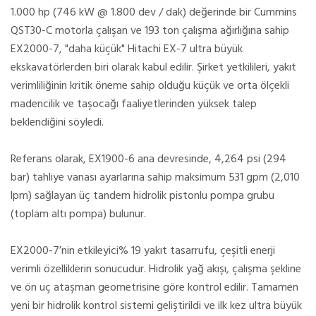
1.000 hp (746 kW @ 1.800 dev / dak) değerinde bir Cummins
QST30-C motorla çalışan ve 193 ton çalışma ağırlığına sahip
EX2000-7, "daha küçük" Hitachi EX-7 ultra büyük
ekskavatörlerden biri olarak kabul edilir. Şirket yetkilileri, yakıt
verimliliğinin kritik öneme sahip olduğu küçük ve orta ölçekli
madencilik ve taşocağı faaliyetlerinden yüksek talep
beklendiğini söyledi.
Referans olarak, EX1900-6 ana devresinde, 4,264 psi (294
bar) tahliye vanası ayarlarına sahip maksimum 531 gpm (2,010
lpm) sağlayan üç tandem hidrolik pistonlu pompa grubu
(toplam altı pompa) bulunur.
EX2000-7’nin etkileyici% 19 yakıt tasarrufu, çeşitli enerji
verimli özelliklerin sonucudur. Hidrolik yağ akışı, çalışma şekline
ve ön uç ataşman geometrisine göre kontrol edilir. Tamamen
yeni bir hidrolik kontrol sistemi geliştirildi ve ilk kez ultra büyük