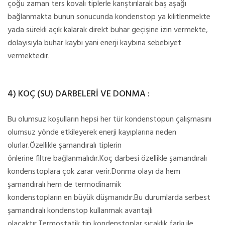
çoğu zaman ters kovalı tiplerle karıştırılarak baş aşağı
bağlanmakta bunun sonucunda kondenstop ya kilitlenmekte
yada sürekli açık kalarak direkt buhar geçişine izin vermekte,
dolayısıyla buhar kaybı yani enerji kaybına sebebiyet
vermektedir.
4) KOÇ (SU) DARBELERİ VE DONMA :
Bu olumsuz koşulların hepsi her tür kondenstopun çalışmasını
olumsuz yönde etkileyerek enerji kayıplarına neden
olurlar.Özellikle şamandıralı tiplerin
önlerine filtre bağlanmalıdır.Koç darbesi özellikle şamandıralı
kondenstoplara çok zarar verir.Donma olayı da hem
şamandıralı hem de termodinamik
kondenstopların en büyük düşmanıdır.Bu durumlarda serbest
şamandıralı kondenstop kullanmak avantajlı
olacaktır.Termostatik tip kondenstoplar sıcaklık farkı ile