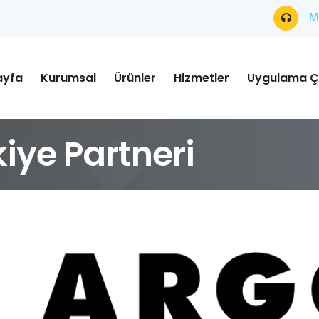
Mü
ayfa
Kurumsal
Ürünler
Hizmetler
Uygulama Ç
iye Partneri