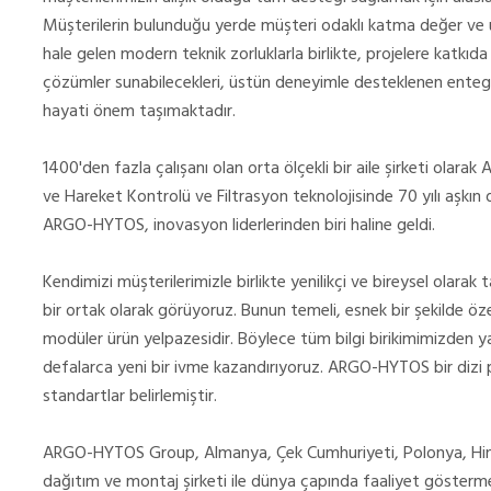
Müşterilerin bulunduğu yerde müşteri odaklı katma değer ve
hale gelen modern teknik zorluklarla birlikte, projelere katkıda
çözümler sunabilecekleri, üstün deneyimle desteklenen entegr
hayati önem taşımaktadır.
1400'den fazla çalışanı olan orta ölçekli bir aile şirketi olar
ve Hareket Kontrolü ve Filtrasyon teknolojisinde 70 yılı aşkın 
ARGO-HYTOS, inovasyon liderlerinden biri haline geldi.
Kendimizi müşterilerimizle birlikte yenilikçi ve bireysel olara
bir ortak olarak görüyoruz. Bunun temeli, esnek bir şekilde özel
modüler ürün yelpazesidir. Böylece tüm bilgi birikimimizden y
defalarca yeni bir ivme kazandırıyoruz. ARGO-HYTOS bir dizi
standartlar belirlemiştir.
ARGO-HYTOS Group, Almanya, Çek Cumhuriyeti, Polonya, Hindis
dağıtım ve montaj şirketi ile dünya çapında faaliyet gösterm