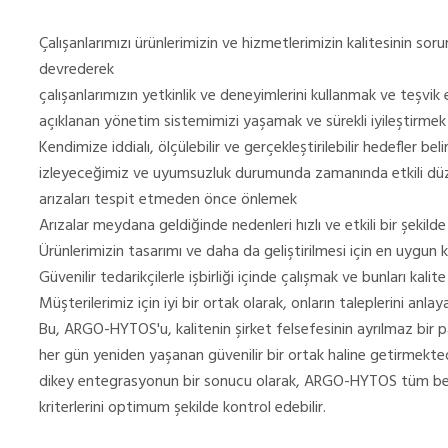
Çalışanlarımızı ürünlerimizin ve hizmetlerimizin kalitesinin s
devrederek
çalışanlarımızın yetkinlik ve deneyimlerini kullanmak ve teşvi
açıklanan yönetim sistemimizi yaşamak ve sürekli iyileştirmek
Kendimize iddialı, ölçülebilir ve gerçekleştirilebilir hedefler bel
izleyeceğimiz ve uyumsuzluk durumunda zamanında etkili dü
arızaları tespit etmeden önce önlemek
Arızalar meydana geldiğinde nedenleri hızlı ve etkili bir şekil
Ürünlerimizin tasarımı ve daha da geliştirilmesi için en uygun 
Güvenilir tedarikçilerle işbirliği içinde çalışmak ve bunları kal
Müşterilerimiz için iyi bir ortak olarak, onların taleplerini anl
Bu, ARGO-HYTOS'u, kalitenin şirket felsefesinin ayrılmaz bir p
her gün yeniden yaşanan güvenilir bir ortak haline getirmekt
dikey entegrasyonun bir sonucu olarak, ARGO-HYTOS tüm belirl
kriterlerini optimum şekilde kontrol edebilir.