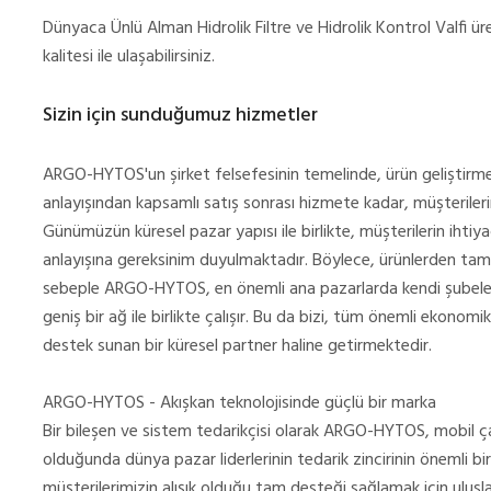
Dünyaca Ünlü Alman Hidrolik Filtre ve Hidrolik Kontrol Valfi ü
kalitesi ile ulaşabilirsiniz.
Sizin için sunduğumuz hizmetler
ARGO-HYTOS'un şirket felsefesinin temelinde, ürün geliştirme
anlayışından kapsamlı satış sonrası hizmete kadar, müşterile
Günümüzün küresel pazar yapısı ile birlikte, müşterilerin ihtiy
anlayışına gereksinim duyulmaktadır. Böylece, ürünlerden ta
sebeple ARGO-HYTOS, en önemli ana pazarlarda kendi şubelerin
geniş bir ağ ile birlikte çalışır. Bu da bizi, tüm önemli ekono
destek sunan bir küresel partner haline getirmektedir.
ARGO-HYTOS - Akışkan teknolojisinde güçlü bir marka
Bir bileşen ve sistem tedarikçisi olarak ARGO-HYTOS, mobil ç
olduğunda dünya pazar liderlerinin tedarik zincirinin önemli b
müşterilerimizin alışık olduğu tam desteği sağlamak için ulusla