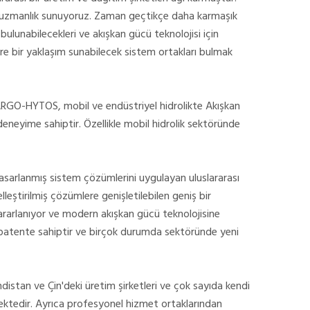
 uzmanlık sunuyoruz. Zaman geçtikçe daha karmaşık
 bulunabilecekleri ve akışkan gücü teknolojisi için
e bir yaklaşım sunabilecek sistem ortakları bulmak
ak ARGO-HYTOS, mobil ve endüstriyel hidrolikte Akışkan
deneyime sahiptir. Özellikle mobil hidrolik sektöründe
k tasarlanmış sistem çözümlerini uygulayan uluslararası
leştirilmiş çözümlere genişletilebilen geniş bir
ararlanıyor ve modern akışkan gücü teknolojisine
 patente sahiptir ve birçok durumda sektöründe yeni
tan ve Çin'deki üretim şirketleri ve çok sayıda kendi
ektedir. Ayrıca profesyonel hizmet ortaklarından