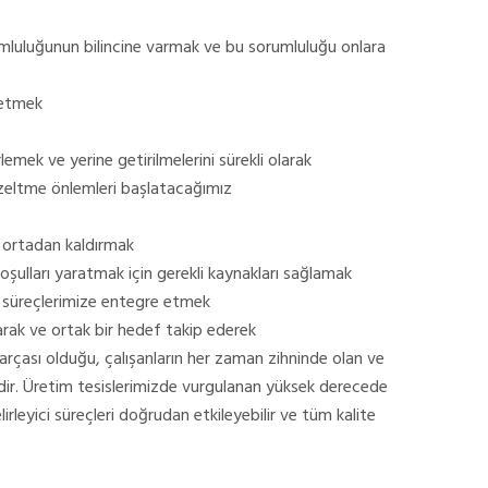
orumluluğunun bilincine varmak ve bu sorumluluğu onlara
k etmek
irlemek ve yerine getirilmelerini sürekli olarak
zeltme önlemleri başlatacağımız
de ortadan kaldırmak
koşulları yaratmak için gerekli kaynakları sağlamak
ite süreçlerimize entegre etmek
ayarak ve ortak bir hedef takip ederek
arçası olduğu, çalışanların her zaman zihninde olan ve
edir. Üretim tesislerimizde vurgulanan yüksek derecede
eyici süreçleri doğrudan etkileyebilir ve tüm kalite