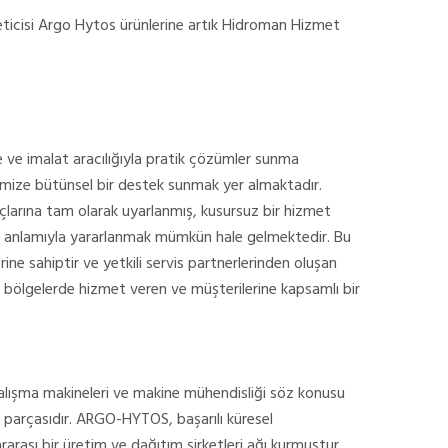
reticisi Argo Hytos ürünlerine artık Hidroman Hizmet
 ve imalat aracılığıyla pratik çözümler sunma
rimize bütünsel bir destek sunmak yer almaktadır.
açlarına tam olarak uyarlanmış, kusursuz bir hizmet
m anlamıyla yararlanmak mümkün hale gelmektedir. Bu
e sahiptir ve yetkili servis partnerlerinden oluşan
mik bölgelerde hizmet veren ve müşterilerine kapsamlı bir
alışma makineleri ve makine mühendisliği söz konusu
ir parçasıdır. ARGO-HYTOS, başarılı küresel
rarası bir üretim ve dağıtım şirketleri ağı kurmuştur.