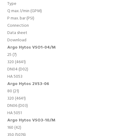
Type
Q max. l/min (GPM)
P max. bar (PSI)
Connection
Data sheet
Download
Argo Hytos VSO1-04/M
25 (7)
320 (4641)
DN04 (D02)
HA 5053
Argo Hytos 2VS3-06
80 (21)
320 (4641)
DN06 (D03)
HA 5051
Argo Hytos VSO3-10/M
160 (42)
350 (5076)