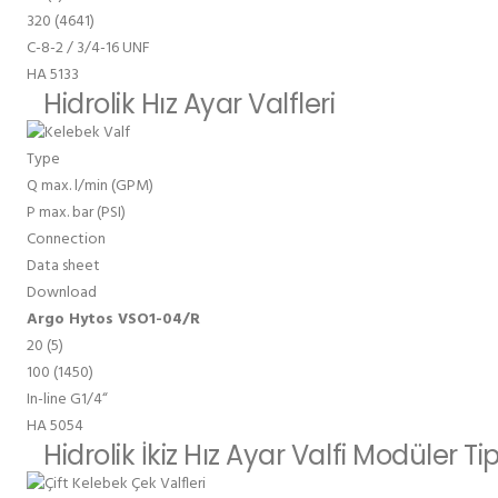
320 (4641)
C-8-2 / 3/4-16 UNF
HA 5133
Hidrolik Hız Ayar Valfleri
Type
Q max. l/min (GPM)
P max. bar (PSI)
Connection
Data sheet
Download
Argo Hytos VSO1-04/R
20 (5)
100 (1450)
In-line G1/4“
HA 5054
Hidrolik İkiz Hız Ayar Valfi Modüler Ti