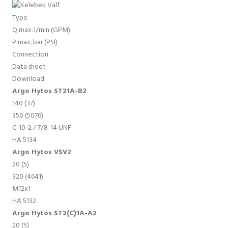
Type
Q max. l/min (GPM)
P max. bar (PSI)
Connection
Data sheet
Download
Argo Hytos ST21A-B2
140 (37)
350 (5076)
C-10-2 / 7/8-14 UNF
HA 5134
Argo Hytos VSV2
20 (5)
320 (4641)
M12x1
HA 5132
Argo Hytos ST2(C)1A-A2
20 (5)