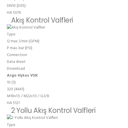
DN10 (D05)
HA 5076
Akış Kontrol Valfleri
Type
Q max. l/min (GPM)
P max. bar (PSI)
Connection
Data sheet
Download
Argo Hytos VSK
10 (3)
320 (4641)
M18x1.5 / M22x1.5 / G3/8
HA 5121
2 Yollu Akış Kontrol Valfleri
Type