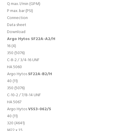
Q max. l/min (GPM)
P max. bar (PSI)
Connection
Data sheet
Download
Argo Hytos SF22A-A2/H
16 (4)
350 (5076)
C-8-2 / 3/4-16 UNF
HA 5060
Argo Hytos
SF22A-B2/H
40 (11)
350 (5076)
C-10-2 / 7/8-14 UNF
HA 5067
Argo Hytos
VSS3-062/S
40 (11)
320 (4641)
M22 x 1.5