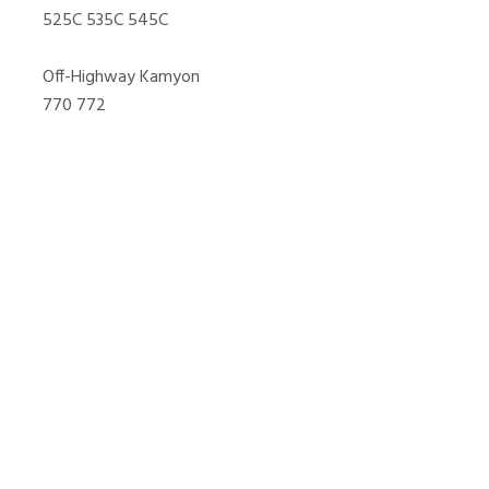
525C 535C 545C
Off-Highway Kamyon
770 772