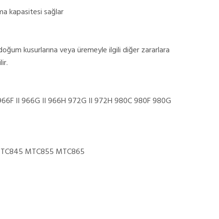
tma kapasitesi sağlar
doğum kusurlarına veya üremeyle ilgili diğer zararlara
ir.
966F II 966G II 966H 972G II 972H 980C 980F 980G
MTC845 MTC855 MTC865