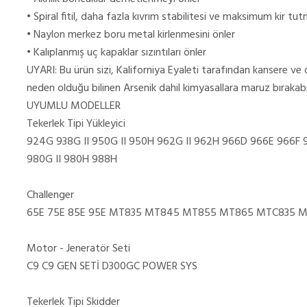
• Spiral fitil, daha fazla kıvrım stabilitesi ve maksimum kir tu
• Naylon merkez boru metal kirlenmesini önler
• Kalıplanmış uç kapaklar sızıntıları önler
UYARI: Bu ürün sizi, Kaliforniya Eyaleti tarafından kansere ve 
neden olduğu bilinen Arsenik dahil kimyasallara maruz bırakabil
UYUMLU MODELLER
Tekerlek Tipi Yükleyici
924G 938G II 950G II 950H 962G II 962H 966D 966E 966F 
980G II 980H 988H
Challenger
65E 75E 85E 95E MT835 MT845 MT855 MT865 MTC835 
Motor - Jeneratör Seti
C9 C9 GEN SETİ D300GC POWER SYS
Tekerlek Tipi Skidder