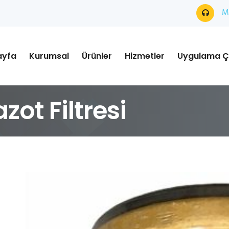
Mü
ayfa
Kurumsal
Ürünler
Hizmetler
Uygulama Ç
ot Filtresi