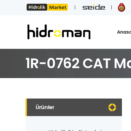
Anas
1R-0762 CAT Maz
Ürünler