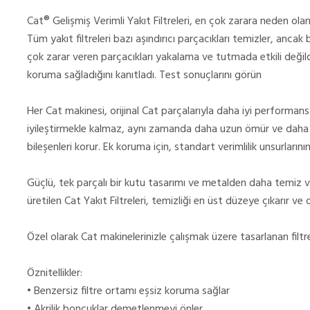
Cat® Gelişmiş Verimli Yakıt Filtreleri, en çok zarara neden olan
Tüm yakıt filtreleri bazı aşındırıcı parçacıkları temizler, ancak 
çok zarar veren parçacıkları yakalama ve tutmada etkili değildir.
koruma sağladığını kanıtladı. Test sonuçlarını görün
Her Cat makinesi, orijinal Cat parçalarıyla daha iyi performans
iyileştirmekle kalmaz, aynı zamanda daha uzun ömür ve daha 
bileşenleri korur. Ek koruma için, standart verimlilik unsurlarının y
Güçlü, tek parçalı bir kutu tasarımı ve metalden daha temiz 
üretilen Cat Yakıt Filtreleri, temizliği en üst düzeye çıkarır ve ola
Özel olarak Cat makinelerinizle çalışmak üzere tasarlanan filtre
Öznitellikler:
• Benzersiz filtre ortamı eşsiz koruma sağlar
• Akrilik boncuklar demetlenmeyi önler