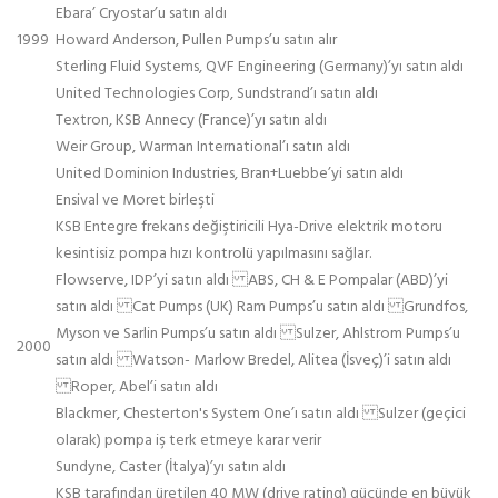
Ebara’ Cryostar’u satın aldı
1999
Howard Anderson, Pullen Pumps’u satın alır
Sterling Fluid Systems, QVF Engineering (Germany)’yı satın aldı
United Technologies Corp, Sundstrand’ı satın aldı
Textron, KSB Annecy (France)’yı satın aldı
Weir Group, Warman International’ı satın aldı
United Dominion Industries, Bran+Luebbe’yi satın aldı
Ensival ve Moret birleşti
KSB Entegre frekans değiştiricili Hya-Drive elektrik motoru
kesintisiz pompa hızı kontrolü yapılmasını sağlar.
Flowserve, IDP’yi satın aldı ABS, CH & E Pompalar (ABD)’yi
satın aldı Cat Pumps (UK) Ram Pumps’u satın aldı Grundfos,
Myson ve Sarlin Pumps’u satın aldı Sulzer, Ahlstrom Pumps’u
2000
satın aldı Watson- Marlow Bredel, Alitea (İsveç)’i satın aldı
Roper, Abel’i satın aldı
Blackmer, Chesterton's System One’ı satın aldı Sulzer (geçici
olarak) pompa iş terk etmeye karar verir
Sundyne, Caster (İtalya)’yı satın aldı
KSB tarafından üretilen 40 MW (drive rating) gücünde en büyük