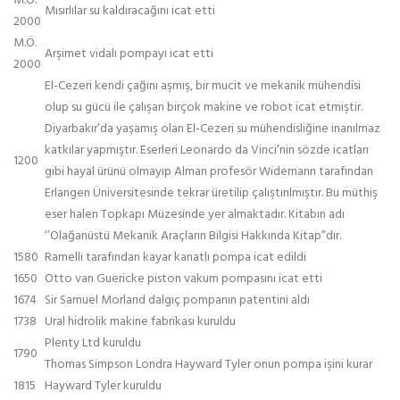
M.Ö.
Mısırlılar su kaldıracağını icat etti
2000
M.Ö.
Arşimet vidalı pompayı icat etti
2000
El-Cezeri kendi çağını aşmış, bir mucit ve mekanik mühendisi
olup su gücü ile çalışan birçok makine ve robot icat etmiştir.
Diyarbakır’da yaşamış olan El-Cezeri su mühendisliğine inanılmaz
katkılar yapmıştır. Eserleri Leonardo da Vinci’nin sözde icatları
1200
gibi hayal ürünü olmayıp Alman profesör Widemann tarafından
Erlangen Üniversitesinde tekrar üretilip çalıştırılmıştır. Bu müthiş
eser halen Topkapı Müzesinde yer almaktadır. Kitabın adı
‘’Olağanüstü Mekanik Araçların Bilgisi Hakkında Kitap”dır.
1580
Ramelli tarafından kayar kanatlı pompa icat edildi
1650
Otto van Guericke piston vakum pompasını icat etti
1674
Sir Samuel Morland dalgıç pompanın patentini aldı
1738
Ural hidrolik makine fabrikası kuruldu
Plenty Ltd kuruldu
1790
Thomas Simpson Londra Hayward Tyler onun pompa işini kurar
1815
Hayward Tyler kuruldu