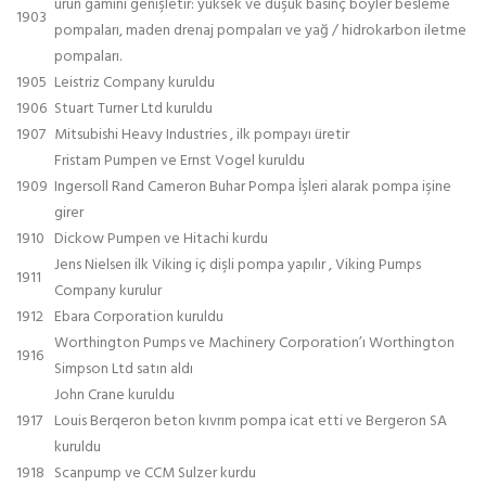
ürün gamını genişletir: yüksek ve düşük basınç boyler besleme
1903
pompaları, maden drenaj pompaları ve yağ / hidrokarbon iletme
pompaları.
1905
Leistriz Company kuruldu
1906
Stuart Turner Ltd kuruldu
1907
Mitsubishi Heavy Industries , ilk pompayı üretir
Fristam Pumpen ve Ernst Vogel kuruldu
1909
Ingersoll Rand Cameron Buhar Pompa İşleri alarak pompa işine
girer
1910
Dickow Pumpen ve Hitachi kurdu
Jens Nielsen ilk Viking iç dişli pompa yapılır , Viking Pumps
1911
Company kurulur
1912
Ebara Corporation kuruldu
Worthington Pumps ve Machinery Corporation’ı Worthington
1916
Simpson Ltd satın aldı
John Crane kuruldu
1917
Louis Berqeron beton kıvrım pompa icat etti ve Bergeron SA
kuruldu
1918
Scanpump ve CCM Sulzer kurdu