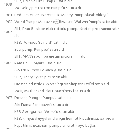
SPP, Godiva Fire Pumps’u satın aldı
1979
Wolseley plc,Totton Pumps’u satın aldı
1981
Red Jacket ve Hydromatic Marley Pump olarak birleşti
1982
World Pumps Magazine Biwater, Wallwin Pump’u satın aldı
SIHI, Bran & Lubbe ıslak rotorlu pompa üretim programını satın
1984
aldı
KSB, Pompes Guinard’ı satın aldı
Scanpump, Pumpex’ satın aldı
SIHI, MAN’ın pompa üretim programını aldı
1985
Pentair, FE Myers’u satın aldı
Goulds Pumps, Lowara’yı satın aldı
SPP, Henry Sykes plc’ı satın aldı
Dresser Industries, Worthington Simpson Ltd’yi satın aldı
Weir, Mather and Platt Machinery’i satın aldı
1987
Dresser, Pleuger Pumps’u satın aldı
Sihi Fransa Schabaver’i satın aldı
KSB Georgia Iron Works’u satın aldı
KSB, kimyasal uygulamalar için hermetik sızdırmaz, ex-proof
kapatılmış Exachem pompaları üretmeye başlar.