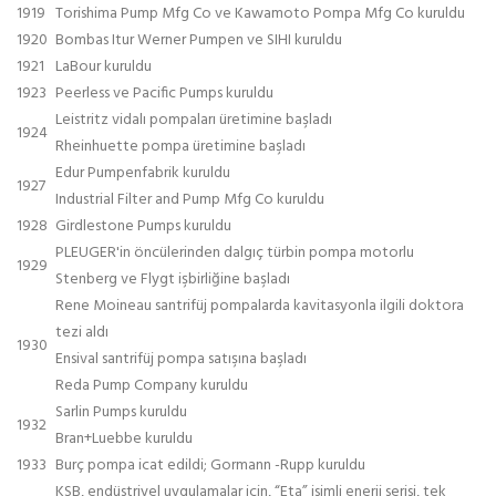
1919
Torishima Pump Mfg Co ve Kawamoto Pompa Mfg Co kuruldu
1920
Bombas Itur Werner Pumpen ve SIHI kuruldu
1921
LaBour kuruldu
1923
Peerless ve Pacific Pumps kuruldu
Leistritz vidalı pompaları üretimine başladı
1924
Rheinhuette pompa üretimine başladı
Edur Pumpenfabrik kuruldu
1927
Industrial Filter and Pump Mfg Co kuruldu
1928
Girdlestone Pumps kuruldu
PLEUGER'in öncülerinden dalgıç türbin pompa motorlu
1929
Stenberg ve Flygt işbirliğine başladı
Rene Moineau santrifüj pompalarda kavitasyonla ilgili doktora
tezi aldı
1930
Ensival santrifüj pompa satışına başladı
Reda Pump Company kuruldu
Sarlin Pumps kuruldu
1932
Bran+Luebbe kuruldu
1933
Burç pompa icat edildi; Gormann -Rupp kuruldu
KSB, endüstriyel uygulamalar için, “Eta” isimli enerji serisi, tek