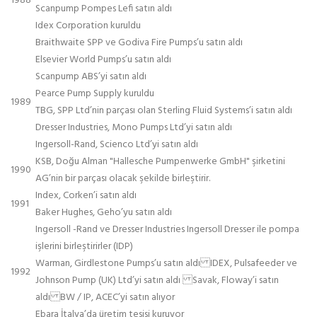
1988
Scanpump Pompes Lefi satın aldı
Idex Corporation kuruldu
Braithwaite SPP ve Godiva Fire Pumps’u satın aldı
Elsevier World Pumps’u satın aldı
Scanpump ABS’yi satın aldı
Pearce Pump Supply kuruldu
1989
TBG, SPP Ltd’nin parçası olan Sterling Fluid Systems’i satın aldı
Dresser Industries, Mono Pumps Ltd’yi satın aldı
Ingersoll-Rand, Scienco Ltd’yi satın aldı
KSB, Doğu Alman "Hallesche Pumpenwerke GmbH" şirketini
1990
AG’nin bir parçası olacak şekilde birleştirir.
Index, Corken’i satın aldı
1991
Baker Hughes, Geho’yu satın aldı
Ingersoll -Rand ve Dresser Industries Ingersoll Dresser ile pompa
işlerini birleştirirler (IDP)
Warman, Girdlestone Pumps’u satın aldı IDEX, Pulsafeeder ve
1992
Johnson Pump (UK) Ltd’yi satın aldı Savak, Floway’i satın
aldı BW / IP, ACEC’yi satın alıyor
Ebara İtalya’da üretim tesisi kuruyor