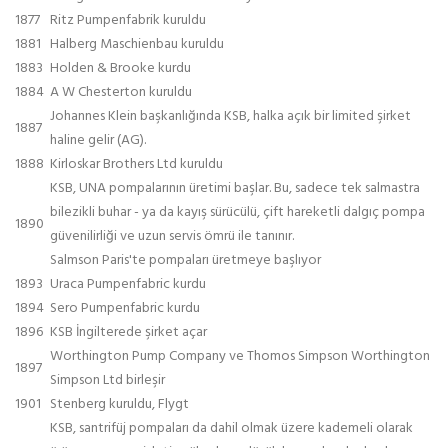
1877
Ritz Pumpenfabrik kuruldu
1881
Halberg Maschienbau kuruldu
1883
Holden & Brooke kurdu
1884
A W Chesterton kuruldu
Johannes Klein başkanlığında KSB, halka açık bir limited şirket
1887
haline gelir (AG).
1888
Kirloskar Brothers Ltd kuruldu
KSB, UNA pompalarının üretimi başlar. Bu, sadece tek salmastra
bilezikli buhar - ya da kayış sürücülü, çift hareketli dalgıç pompa
1890
güvenilirliği ve uzun servis ömrü ile tanınır.
Salmson Paris'te pompaları üretmeye başlıyor
1893
Uraca Pumpenfabric kurdu
1894
Sero Pumpenfabric kurdu
1896
KSB İngilterede şirket açar
Worthington Pump Company ve Thomos Simpson Worthington
1897
Simpson Ltd birleşir
1901
Stenberg kuruldu, Flygt
KSB, santrifüj pompaları da dahil olmak üzere kademeli olarak