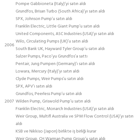
Pompe Gabbioneta (Italy)’yi satın aldı
Grundfos, Brisan Turbo (South Africa)’yı satın aldı
SPX, Johnson Pump’u satın aldı
Franklin Electric, Little Giant Pump’u satın aldı
United Components, ASC Industries (USA)’yı satın aldı
Wilo, Circulating Pumps (UK)’u satın aldı
2006
South Bank UK, Hayward Tyler Group’u satın aldı
Sulzer Pumps, Paco’yu Grundfos’a sattı
Pentair, Jung Pumpen (Germany)’ı satın aldı
Lowara, Mercury (Italy)’yı satın aldı
Clyde Pumps, Weir Pumps’u satın aldı
SPX, APV’ı satın aldı
Grundfos, Peerless Pump’u satın aldı
2007
Wilden Pump, Griswold Pump’u satın aldı
Franklin Electric, Monarch Industries (USA)’yı satın aldı
Weir Group, Multifl Australia ve SPM Flow Control (USA)’yı satın
aldı
KSB ve Nikkiso (Japon) birlikte iş birliği kurar
Weir Group, CH Warman Pump Group’u satın aldı