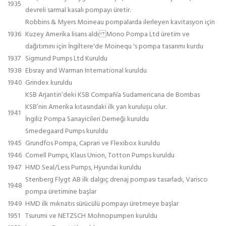
1935
devreli sarmal kasalı pompayı üretir.
Robbins & Myers Moineau pompalarda ilerleyen kavitasyon için
1936
Kuzey Amerika lisans aldı Mono Pompa Ltd üretim ve
dağıtımını için İngiltere'de Moinequ 's pompa tasarımı kurdu
1937
Sigmund Pumps Ltd Kuruldu
1938
Ebsray and Warman International kuruldu
1940
Grindex kuruldu
KSB Arjantin’deki KSB Compañía Sudamericana de Bombas
KSB’nin Amerika kıtasındaki ilk yan kuruluşu olur.
1941
İngiliz Pompa Sanayicileri Derneği kuruldu
Smedegaard Pumps kuruldu
1945
Grundfos Pompa, Caprari ve Flexibox kuruldu
1946
Cornell Pumps, Klaus Union, Totton Pumps kuruldu
1947
HMD Seal/Less Pumps, Hyundai kuruldu
Stenberg Flygt AB ilk dalgıç drenaj pompası tasarladı, Varisco
1948
pompa üretimine başlar
1949
HMD ilk mıknatıs sürücülü pompayı üretmeye başlar
1951
Tsurumi ve NETZSCH Mohnopumpen kuruldu