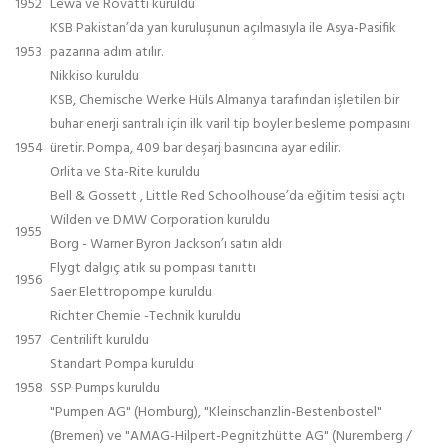
1952
Lewa ve Rovatti kuruldu
KSB Pakistan’da yan kuruluşunun açılmasıyla ile Asya-Pasifik
1953
pazarına adım atılır.
Nikkiso kuruldu
KSB, Chemische Werke Hüls Almanya tarafından işletilen bir
buhar enerji santralı için ilk varil tip boyler besleme pompasını
1954
üretir. Pompa, 409 bar deşarj basıncına ayar edilir.
Orlita ve Sta-Rite kuruldu
Bell & Gossett , Little Red Schoolhouse’da eğitim tesisi açtı
Wilden ve DMW Corporation kuruldu
1955
Borg - Warner Byron Jackson’ı satın aldı
Flygt dalgıç atık su pompası tanıttı
1956
Saer Elettropompe kuruldu
Richter Chemie -Technik kuruldu
1957
Centrilift kuruldu
Standart Pompa kuruldu
1958
SSP Pumps kuruldu
"Pumpen AG" (Homburg), "Kleinschanzlin-Bestenbostel"
(Bremen) ve "AMAG-Hilpert-Pegnitzhütte AG" (Nuremberg /