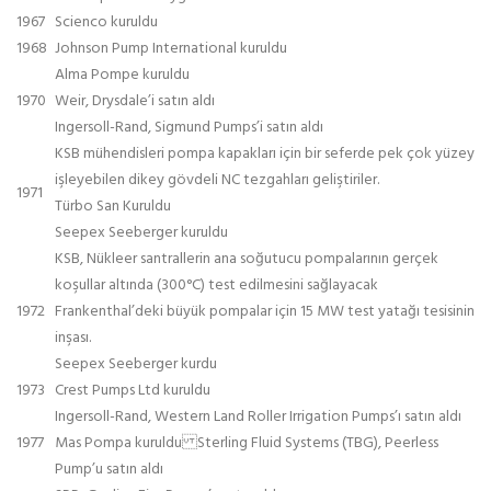
1967
Scienco kuruldu
1968
Johnson Pump International kuruldu
Alma Pompe kuruldu
1970
Weir, Drysdale’i satın aldı
Ingersoll-Rand, Sigmund Pumps’i satın aldı
KSB mühendisleri pompa kapakları için bir seferde pek çok yüzey
işleyebilen dikey gövdeli NC tezgahları geliştiriler.
1971
Türbo San Kuruldu
Seepex Seeberger kuruldu
KSB, Nükleer santrallerin ana soğutucu pompalarının gerçek
koşullar altında (300°C) test edilmesini sağlayacak
1972
Frankenthal’deki büyük pompalar için 15 MW test yatağı tesisinin
inşası.
Seepex Seeberger kurdu
1973
Crest Pumps Ltd kuruldu
Ingersoll-Rand, Western Land Roller Irrigation Pumps’ı satın aldı
1977
Mas Pompa kuruldu Sterling Fluid Systems (TBG), Peerless
Pump’u satın aldı