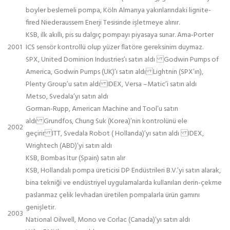
boyler beslemeli pompa, Köln Almanya yakınlarındaki lignite-
fired Niederaussem Enerji Tesisinde işletmeye alınır.
KSB, ilk akıllı, pis su dalgıç pompayı piyasaya sunar. Ama-Porter
2001
ICS sensör kontrollü olup yüzer flatöre gereksinim duymaz.
SPX, United Dominion Industries’ı satın aldı Godwin Pumps of
America, Godwin Pumps (UK)’ı satın aldı Lightnin (SPX’ın),
Plenty Group’u satın aldı IDEX, Versa –Matic’i satın aldı
Metso, Svedala’yı satın aldı
Gorman-Rupp, American Machine and Tool’u satın
aldı Grundfos, Chung Suk (Korea)’nin kontrolünü ele
2002
geçirir ITT, Svedala Robot ( Hollanda)’yı satın aldı IDEX,
Wrightech (ABD)’yi satın aldı
KSB, Bombas Itur (Spain) satın alır
KSB, Hollandalı pompa üreticisi DP Endüstrileri B.V.’yi satın alarak,
bina tekniği ve endüstriyel uygulamalarda kullanılan derin-çekme
paslanmaz çelik levhadan üretilen pompalarla ürün gamını
genişletir.
2003
National Oilwell, Mono ve Corlac (Canada)’yı satın aldı