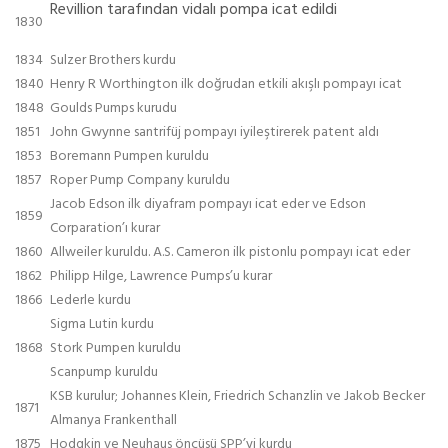
Revillion tarafından vidalı pompa icat edildi
1830
1834
Sulzer Brothers kurdu
1840
Henry R Worthington ilk doğrudan etkili akışlı pompayı icat
1848
Goulds Pumps kurudu
1851
John Gwynne santrifüj pompayı iyileştirerek patent aldı
1853
Boremann Pumpen kuruldu
1857
Roper Pump Company kuruldu
Jacob Edson ilk diyafram pompayı icat eder ve Edson
1859
Corparation’ı kurar
1860
Allweiler kuruldu. A.S. Cameron ilk pistonlu pompayı icat eder
1862
Philipp Hilge, Lawrence Pumps’u kurar
1866
Lederle kurdu
Sigma Lutin kurdu
1868
Stork Pumpen kuruldu
Scanpump kuruldu
KSB kurulur; Johannes Klein, Friedrich Schanzlin ve Jakob Becker
1871
Almanya Frankenthall
1875
Hodgkin ve Neuhaus öncüsü SPP’yi kurdu