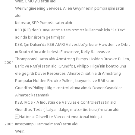
Wilo, EMU’yıu satın aldı
Weir Engineering Services, Allen Gwynnes’ın pompa işini satın
aldı
Kirloskar, SPP Pumps’u satın alıdı
KSB (RO) deniz suyu arıtma ters ozmoz kullanmak için "SalTec"
adında bir sistem getirmiştir.
KSB, Çin Dalian’da KSB AMRI Valves Ltd’yi kurar Howden ve Orbit
in South Africa ile birleşti Flowserve, Kelly & Lewis ve
Thompsons’u satın aldı Armstrong Pumps, Holden Brooke Pullen,
2004
Baric ve RMI’yi satın aldı Grundfos, Philipp Hilge’nin kontrolünü
ele geçirdi Dover Resources, Almatec’ı satın aldı Armstrong
Pompalar Holden Brooke Pullen , baryumlu ve RMI satın
Grundfos Philipp Hilge kontrol altına almak Dover Kaynakları
Almatec kazanmak
KSB, IVC S / A Industria de Válvulas e Controles’I satın aldı
Grundfos, Tesla ( İtalyan dalgıç motor üreticisi )’ni satın aldı
National Oilwell ile Varco International birleşti
2005
Interpump, Hammelmann’ı satın aldı
Weir,