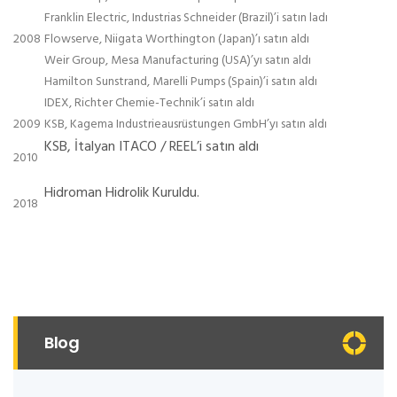
Franklin Electric, Industrias Schneider (Brazil)’i satın ladı
2008
Flowserve, Niigata Worthington (Japan)’ı satın aldı
Weir Group, Mesa Manufacturing (USA)’yı satın aldı
Hamilton Sunstrand, Marelli Pumps (Spain)’i satın aldı
IDEX, Richter Chemie-Technik’i satın aldı
2009
KSB, Kagema Industrieausrüstungen GmbH’yı satın aldı
KSB, İtalyan ITACO / REEL’i satın aldı
2010
Hidroman Hidrolik Kuruldu.
2018
Blog