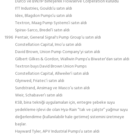
Durco ve BW/IP birleşerek Flowserve Corperation kuruldu
ITT Industries, Goulds’u satın aldı
Idex, Blagdon Pumps’u satın aldı
Textron, Maag Pump Systems’i satın aldı
Spirax-Sarco, Bredel’i satın aldı
1996
Pentair, General Signal's Pump Group’u satın aldı
Constellation Capital, Imo’u satın aldı
David Brown, Union Pump Company’yi satın aldı
Gilbert Gilkes & Gordon, Wallwin Pumps’u Biwater’dan satın aldı
Textron buys David Brown Union Pumps
Constellation Capital, Allweiler’i satın aldı
Glynwed, Friatec’i satın aldı
Sundstrand, Ansimag ve Masco’u satın aldı
Weir, Schabaver’ı satın aldı
KSB, bina tekniği uygulamaları için, entegre şebeke suyu
yedekleme işlevi de olan Hya-Rain “tak ve çalıştır” yağmur suyu
değerlendirme (kullanılabilir hale getirme) sistemini üretmeye
başlar.
Hayward Tyler, APV Industrial Pumps’u satın aldı