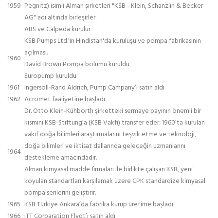
1959
Pegnitz) isimli Alman şirketleri "KSB - Klein, Schanzlin & Becker
AG" adı altında birleşirler.
ABS ve Calpeda kurulur
KSB Pumps Ltd.'in Hindistan'da kuruluşu ve pompa fabrikasının
açılması.
1960
David Brown Pompa bölümü kuruldu
Europump kuruldu
1961
Ingersoll-Rand Aldrich, Pump Campany’i satın aldı
1962
Acromet faaliyetine başladı
Dr. Otto Klein-Kühborth şirketteki sermaye payının önemli bir
kısmını KSB-Stiftung’a (KSB Vakfı) transfer eder. 1960’ta kurulan
vakıf doğa bilimleri araştırmalarını teşvik etme ve teknoloji,
doğa bilimleri ve iktisat dallarında geleceğin uzmanlarını
1964
destekleme amacındadır.
Alman kimyasal madde firmaları ile birlikte çalışan KSB, yeni
koyulan standartları karşılamak üzere CPK standardize kimyasal
pompa serilerini geliştirir.
1965
KSB Türkiye Ankara’da fabrika kurup üretime başladı
1966
ITT Corparation Flygt’ı satın aldı