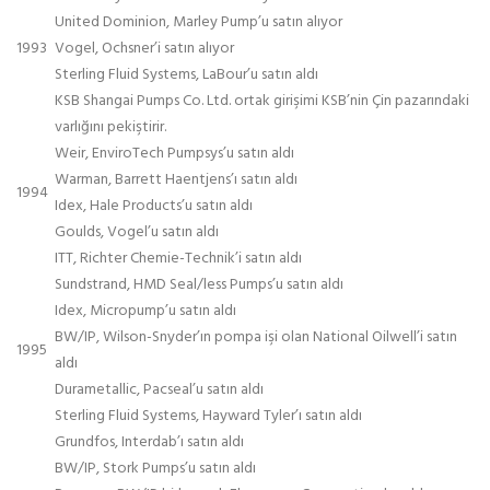
United Dominion, Marley Pump’u satın alıyor
1993
Vogel, Ochsner’i satın alıyor
Sterling Fluid Systems, LaBour’u satın aldı
KSB Shangai Pumps Co. Ltd. ortak girişimi KSB’nin Çin pazarındaki
varlığını pekiştirir.
Weir, EnviroTech Pumpsys’u satın aldı
Warman, Barrett Haentjens’ı satın aldı
1994
Idex, Hale Products’u satın aldı
Goulds, Vogel’u satın aldı
ITT, Richter Chemie-Technik’i satın aldı
Sundstrand, HMD Seal/less Pumps’u satın aldı
Idex, Micropump’u satın aldı
BW/IP, Wilson-Snyder’ın pompa işi olan National Oilwell’i satın
1995
aldı
Durametallic, Pacseal’u satın aldı
Sterling Fluid Systems, Hayward Tyler’ı satın aldı
Grundfos, Interdab’ı satın aldı
BW/IP, Stork Pumps’u satın aldı